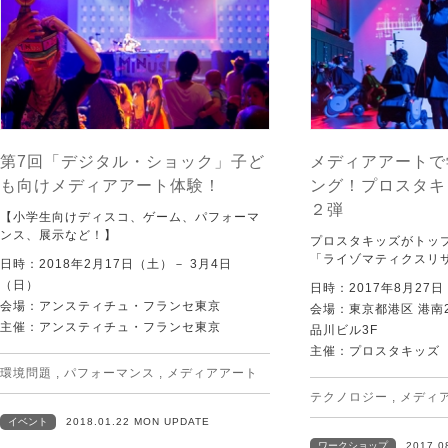
第7回「デジタル・ショック」子ど
メディアアートで
も向けメディアアート体験！
ング！プロスタキ
２弾
【小学生向けディスコ、ゲーム、パフォーマ
ンス、展示など！】
プロスタキッズがトッ
「ライゾマティクスリ
日時：2018年2月17日（土）－ 3月4日
（日）
日時：2017年8月27日 
会場：アンスティチュ・フランセ東京
会場：東京都港区 港南2
主催：アンスティチュ・フランセ東京
品川ビル3F
主催：プロスタキッズ
環境問題
,
パフォーマンス
,
メディアアート
テクノロジー
,
メディ
イベント
2018.01.22 MON UPDATE
ワークショップ
2017.0