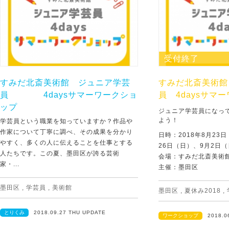
受付終了
すみだ北斎美術館 ジュニア学芸
すみだ北斎美術館
員 4daysサマーワークショ
員 4daysサマ
ップ
ジュニア学芸員になっ
よう！
学芸員という職業を知っていますか？作品や
作家について丁寧に調べ、その成果を分かり
日時：2018年8月23
やすく、多くの人に伝えることを仕事とする
26日（日）、9月2日
人たちです。この夏、墨田区が誇る芸術
会場：すみだ北斎美術
家・...
主催：墨田区
墨田区
,
学芸員
,
美術館
墨田区
,
夏休み2018
,
とりくみ
2018.09.27 THU UPDATE
ワークショップ
2018.0