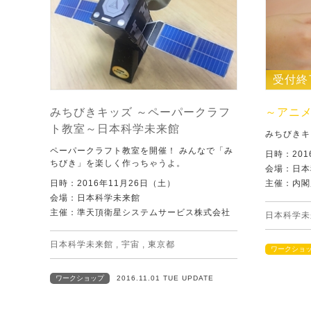
受付終
みちびきキッズ ～ペーパークラフ
～アニ
ト教室～日本科学未来館
みちびきキ
ペーパークラフト教室を開催！ みんなで「み
日時：20
ちびき」を楽しく作っちゃうよ。
会場：日本
日時：2016年11月26日（土）
主催：内閣
会場：日本科学未来館
主催：準天頂衛星システムサービス株式会社
日本科学未
日本科学未来館
,
宇宙
,
東京都
ワークショ
ワークショップ
2016.11.01 TUE UPDATE