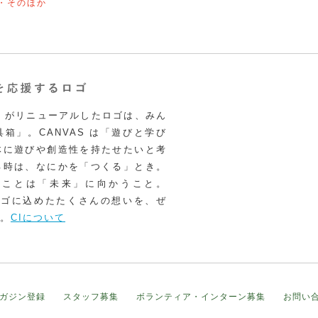
・そのほか
VAS がリニューアルしたロゴは、みん
箱」。CANVAS は「遊びと学び
体に遊びや創造性を持たせたいと考
る時は、なにかを「つくる」とき。
うことは「未来」に向かうこと。
いロゴに込めたたくさんの想いを、ぜ
。
CIについて
ガジン登録
スタッフ募集
ボランティア・インターン募集
お問い