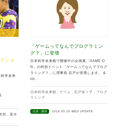
「ゲームってなんでプログラミン
グ？」に登壇
クショ
日本科学未来館で開催中の企画展「GAME O
N」の特別イベント「ゲームってなんでプログ
ラミング？」に理事長 石戸が登壇します。 &
本科学未来
nb...
日本科学未来館
,
ゲーム
,
石戸奈々子
,
プログ
1
ラミング
出演・講演
2016.05.25 WED UPDATE
来館
,
夏休