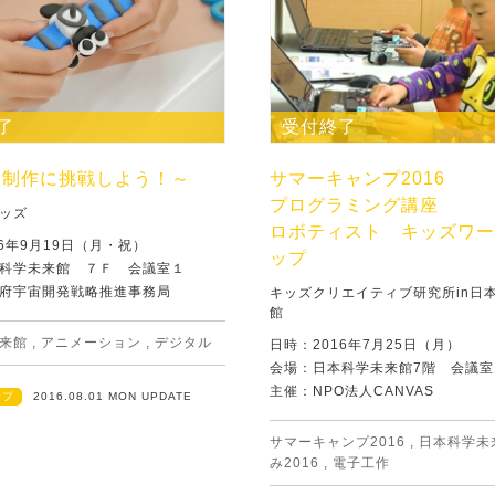
了
受付終了
メ制作に挑戦しよう！～
サマーキャンプ2016
プログラミング講座
ッズ
ロボティスト キッズワー
16年9月19日（月・祝）
ップ
科学未来館 ７Ｆ 会議室１
府宇宙開発戦略推進事務局
キッズクリエイティブ研究所in日
館
来館
,
アニメーション
,
デジタル
日時：2016年7月25日（月）
会場：日本科学未来館7階 会議室
主催：NPO法人CANVAS
ップ
2016.08.01 MON UPDATE
サマーキャンプ2016
,
日本科学未
み2016
,
電子工作