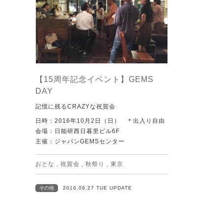
【15周年記念イベント】GEMS
DAY
記憶に残るCRAZYな祝賀会
日時：2016年10月2日（日） ＊出入り自由
会場：日能研西日暮里ビル6F
主催：ジャパンGEMSセンター
おとな
,
祝賀会
,
秋祭り
,
東京
その他
2016.09.27 TUE UPDATE