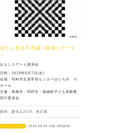
目から見る不思議～錯視とアート
～
おもしろアート講演会
日時：2019年8月7日(水)
会場：羽村市生涯学習センターゆとろぎ 小
ホール
主催：青梅市・羽村市・瑞穂町子ども体験塾
実行委員会
錯視
,
夏休み2019
,
東京都
ワークショップ
2019.06.04 TUE UPDATE