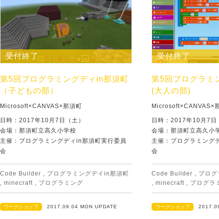
受付終了
受付終了
第5回プログラミングディin那須町
第5回プログラミ
（子どもの部）
(大人の部)
Microsoft×CANVAS×那須町
Microsoft×CANVAS
日時：2017年10月7日（土）
日時：2017年10月7
会場：那須町立高久小学校
会場：那須町立高久小
主催：プログラミングディin那須町実行委員
主催：プログラミングデ
会
会
Code Builder
,
プログラミングデイin那須町
Code Builder
,
プログ
,
minecraft
,
プログラミング
,
minecraft
,
プログラ
ワークショップ
2017.09.04 MON UPDATE
ワークショップ
2017.0