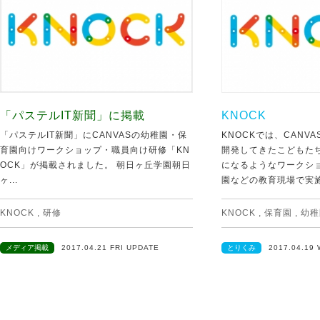
「パステルIT新聞」に掲載
KNOCK
「パステルIT新聞」にCANVASの幼稚園・保
KNOCKでは、CANV
育園向けワークショップ・職員向け研修「KN
開発してきたこどもた
OCK」が掲載されました。 朝日ヶ丘学園朝日
になるようなワークシ
ヶ...
園などの教育現場で実施
KNOCK
,
研修
KNOCK
,
保育園
,
幼稚
メディア掲載
2017.04.21 FRI UPDATE
とりくみ
2017.04.19