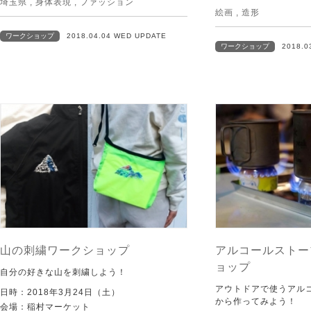
埼玉県
,
身体表現
,
ファッション
絵画
,
造形
ワークショップ
2018.04.04 WED UPDATE
ワークショップ
2018.0
山の刺繍ワークショップ
アルコールストー
ョップ
自分の好きな山を刺繍しよう！
アウトドアで使うアル
日時：2018年3月24日（土）
から作ってみよう！
会場：稲村マーケット