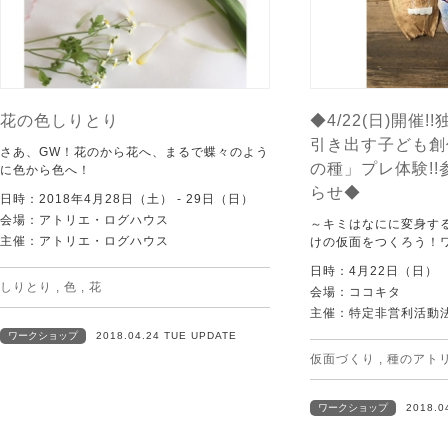
花の色しりとり
◆4/22(日)開催
引き出す子ども創
さあ、GW！花のから花へ、まるで蝶々のよう
の種」プレ体験!
に色から色へ！
らせ◆
日時：2018年4月28日（土） - 29日（日）
会場：アトリエ・ログハウス
～キミはなにに変身する
主催：アトリエ・ログハウス
けの仮面をつくろう！
日時：4月22日（日）
しりとり
,
色
,
花
会場：ココキタ
主催：特定非営利活動法
ワークショップ
2018.04.24 TUE UPDATE
仮面づくり
,
種のアト
ワークショップ
2018.0