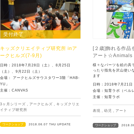
受付終了
キッズクリエイティブ研究所 inア
[２歳]飾れる作品
ークヒルズ(7‐9月)
アート☆Animal
様々なパーツを絵の具
日時：2018年7月28日（土）、8月25日
ったり指先を沢山使い
（土）、9月22日（土）
ます
会場： アークヒルズサウスタワー3階「HAB-
YU」
日時：2018年7月21
主催：CANVAS
会場：知育ラボ（ベルレ
主催：知育ラボ
3ヶ月シリーズ
,
アークヒルズ
,
キッズクリエ
イティブ研究所
表現
,
幼児
,
アート
ワークショップ
2018.06.07 THU UPDATE
ワークショップ
2018.0