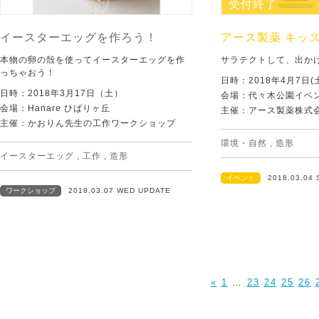
受付終了
イースターエッグを作ろう！
アース製薬 キッ
本物の卵の殻を使ってイースターエッグを作
サラテクトして、出か
っちゃおう！
日時：2018年4月7日(土
日時：2018年3月17日（土）
会場：代々木公園イベ
会場：Hanare ひばりヶ丘
主催：アース製薬株式
主催：かおりん先生の工作ワークショップ
環境・自然
,
造形
イースターエッグ
,
工作
,
造形
イベント
2018.03.04
ワークショップ
2018.03.07 WED UPDATE
«
1
…
23
24
25
26