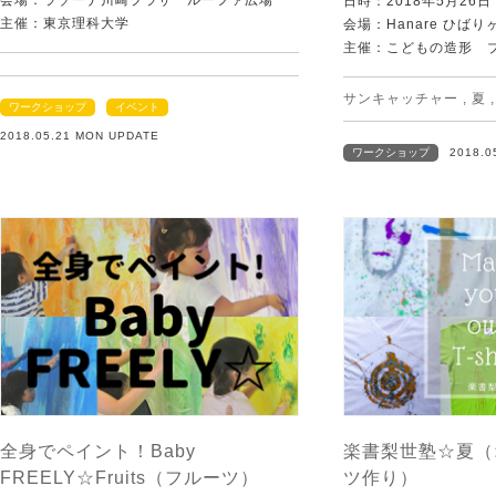
会場：ラゾーナ川崎プラザ ルーファ広場
日時：2018年5月26
主催：東京理科大学
会場：Hanare ひばり
主催：こどもの造形 
サンキャッチャー
,
夏
ワークショップ
イベント
2018.05.21 MON UPDATE
ワークショップ
2018.0
全身でペイント！Baby
楽書梨世塾☆夏（
FREELY☆Fruits（フルーツ）
ツ作り）