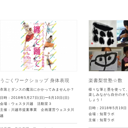
うごくワークショップ 身体表現
楽書梨世塾☆数
衣装とダンスの魔法にかかってみませんか？
様々な筆と墨を使って
楽しみながら自分のオ
日時：2018年5月27日(日)ー6月10日(日)
しょう！
会場：ウェスタ川越 活動室３
日時：2018年5月19
主催：川越市提案事業 企画運営ウェスタ川
会場：知育ラボ
越
主催：知育ラボ