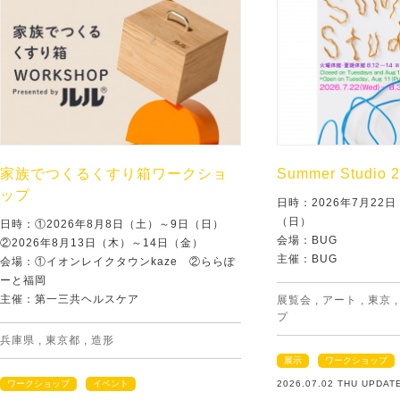
家族でつくるくすり箱ワークショ
Summer Studio 
ップ
日時：2026年7月22
（日）
日時：①2026年8月8日（土）～9日（日）
会場：BUG
②2026年8月13日（木）～14日（金）
主催：BUG
会場：①イオンレイクタウンkaze ②ららぽ
ーと福岡
主催：第一三共ヘルスケア
展覧会
,
アート
,
東京
プ
兵庫県
,
東京都
,
造形
展示
ワークショップ
ワークショップ
イベント
2026.07.02 THU UPDAT