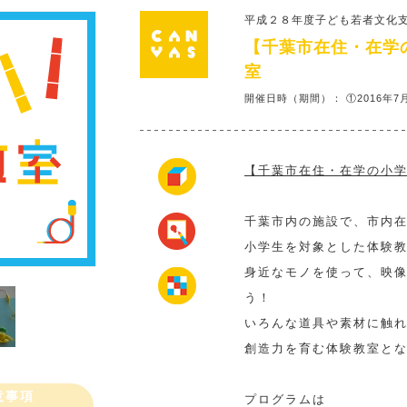
平成２８年度子ども若者文化
【千葉市在住・在学
室
開催日時（期間）： ①2016年7
【千葉市在住・在学の小
千葉市内の施設で、市内
小学生を対象とした体験
身近なモノを使って、映
う！
いろんな道具や素材に触
創造力を育む体験教室と
意事項
プログラムは