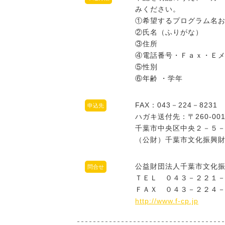
みください。
①希望するプログラム名
②氏名（ふりがな）
③住所
④電話番号・Ｆａｘ・Ｅ
⑤性別
⑥年齢 ・学年
FAX：043－224－8231
申込先
ハガキ送付先：
〒260-00
千葉市中央区中央２－５
（公財）千葉市文化振興
公益財団法人千葉市文化
問合せ
ＴＥＬ ０４３－２２１
ＦＡＸ ０４３－２２４
http://www.f-cp.jp