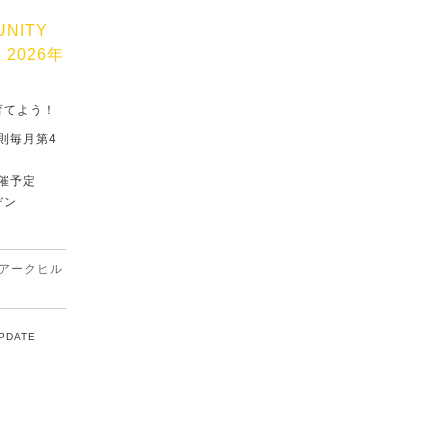
UNITY
」2026年
育てよう！
原則毎月第4
催予定
デン
アークヒル
UPDATE