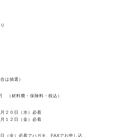
くり
生
場合は抽選）
00円 （材料費・保険料・税込）
７月２０日（水）必着
８月１２日（金）必着
日（金）必着でハガキ、FAXでお申し込