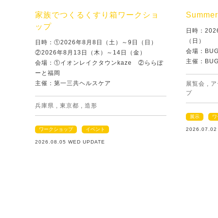
家族でつくるくすり箱ワークショ
Summer 
ップ
日時：202
（日）
日時：①2026年8月8日（土）～9日（日）
会場：BU
②2026年8月13日（木）～14日（金）
主催：BU
会場：①イオンレイクタウンkaze ②ららぽ
ーと福岡
主催：第一三共ヘルスケア
展覧会
,
ア
プ
兵庫県
,
東京都
,
造形
展示
ワ
ワークショップ
イベント
2026.07.0
2026.08.05 WED UPDATE