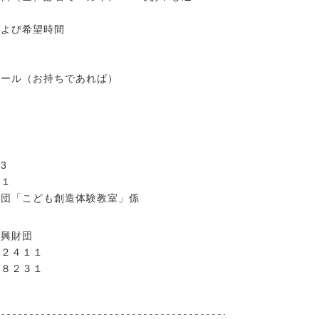
および希望時間
メール（お持ちであれば）
13
－１
財団「こども創造体験教室」係
振興財団
－２４１１
－８２３１