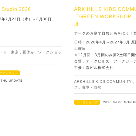
Studio 2026
ARK HILLS KIDS COMM
「GREEN WORKSHOP 
6年7月22日（水）～8月30日
度
G
アークのお庭で自然とあそぼう！
G
日時：2026年4月～2027年3月 
土曜日
ート
,
東京
,
夏休み
,
ワークショッ
※12月回・3月回のみ第2土曜日開
会場：アークヒルズ アークガー
主催：森ビル株式会社
ークショップ
2 THU UPDATE
ARKHILLS KIDS COMMUNITY
,
ズ
,
環境・自然
ワークショップ
2026.04.06 MON 