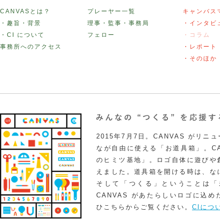
CANVASとは？
プレーヤー一覧
キャンバス
・趣旨・背景
理事・監事・事務局
・インタビ
・CI について
フェロー
・コラム
事務所へのアクセス
・レポート
・そのほか
2015年7月7日。CANVAS がリ
なが自由に使える「お道具箱」。CA
のヒミツ基地」。ロゴ自体に遊びや
えました。道具箱を開ける時は、な
そして「つくる」ということは「
CANVAS があたらしいロゴに込
ひこちらからご覧ください。
CIにつ