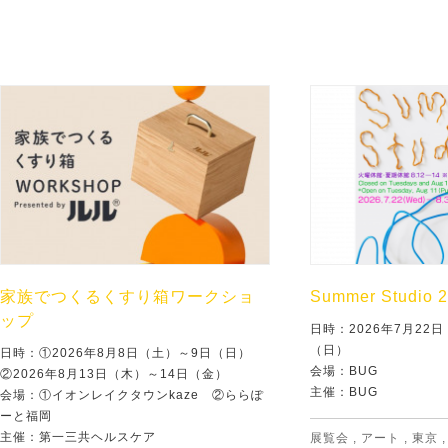
家族でつくるくすり箱ワークショ
Summer Studio 
ップ
日時：2026年7月22
（日）
日時：①2026年8月8日（土）～9日（日）
会場：BUG
②2026年8月13日（木）～14日（金）
主催：BUG
会場：①イオンレイクタウンkaze ②ららぽ
ーと福岡
主催：第一三共ヘルスケア
展覧会
,
アート
,
東京