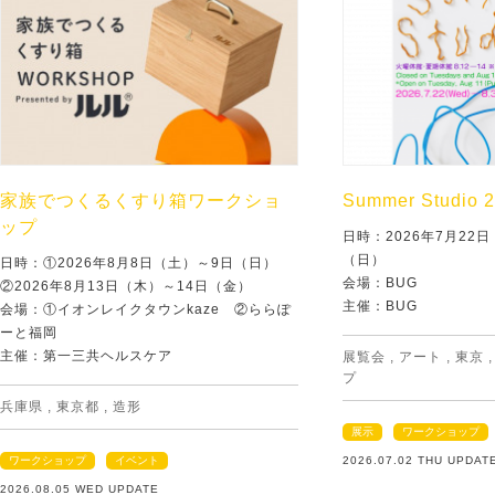
家族でつくるくすり箱ワークショ
Summer Studio 
ップ
日時：2026年7月22
（日）
日時：①2026年8月8日（土）～9日（日）
会場：BUG
②2026年8月13日（木）～14日（金）
主催：BUG
会場：①イオンレイクタウンkaze ②ららぽ
ーと福岡
主催：第一三共ヘルスケア
展覧会
,
アート
,
東京
プ
兵庫県
,
東京都
,
造形
展示
ワークショップ
ワークショップ
イベント
2026.07.02 THU UPDAT
2026.08.05 WED UPDATE