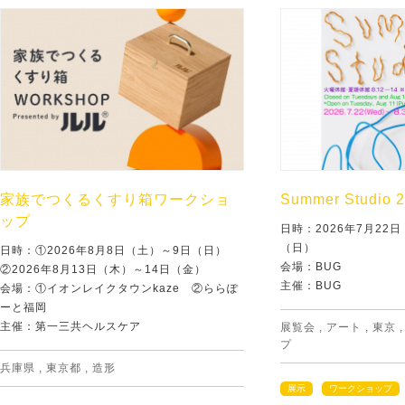
家族でつくるくすり箱ワークショ
Summer Studio 
ップ
日時：2026年7月22
（日）
日時：①2026年8月8日（土）～9日（日）
会場：BUG
②2026年8月13日（木）～14日（金）
主催：BUG
会場：①イオンレイクタウンkaze ②ららぽ
ーと福岡
主催：第一三共ヘルスケア
展覧会
,
アート
,
東京
プ
兵庫県
,
東京都
,
造形
展示
ワークショップ