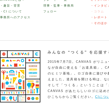
・趣旨・背景
理事・監事・事務局
・インタビ
・CI について
フェロー
・コラム
事務所へのアクセス
・レポート
・そのほか
2015年7月7日。CANVAS がリ
なが自由に使える「お道具箱」。CA
のヒミツ基地」。ロゴ自体に遊びや
えました。道具箱を開ける時は、な
そして「つくる」ということは「
CANVAS があたらしいロゴに込
ひこちらからご覧ください。
CIにつ