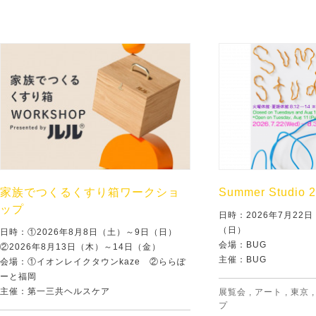
家族でつくるくすり箱ワークショ
Summer Studio 
ップ
日時：2026年7月22
（日）
日時：①2026年8月8日（土）～9日（日）
会場：BUG
②2026年8月13日（木）～14日（金）
主催：BUG
会場：①イオンレイクタウンkaze ②ららぽ
ーと福岡
主催：第一三共ヘルスケア
展覧会
,
アート
,
東京
プ