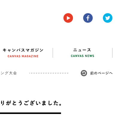
ミング⼤会