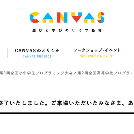
第8回全国⼩中学⽣プログラミング⼤会／第2回全国⾼等学校プログラ