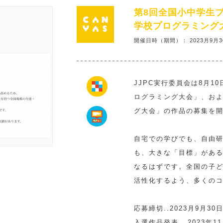
第8回全国⼩中学⽣
学校プログラミング
開催日時（期間）： 2023⽉9⽉3
JJPC実⾏委員会は8⽉1
ログラミング⼤会」、およ
グ⼤会」の作品の募集を
⾃宅での学びでも、⾃由
も、⼤きな「⽬標」があ
なるはずです。全国の⼦
活性化するよう、多くの
応募締切..2023⽉9⽉30
⼊選作品発表...2023年1