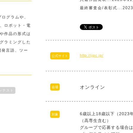
最終審査会/表彰式...202
プログラムや、
、ロボット・電
や作品の形式は
グラミングした
開発⾔語、ツー
http://jjpc.jp/
公式サイト
オンライン
会場
ンテスト
6歳以上18歳以下（202
対象
（⾼専⽣含む）
グループで応募する場合は