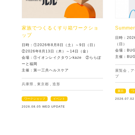
家族でつくるくすり箱ワークショ
Summer 
ップ
日時：202
（日）
日時：①2026年8月8日（土）～9日（日）
会場：BU
②2026年8月13日（木）～14日（金）
主催：BU
会場：①イオンレイクタウンkaze ②ららぽ
ーと福岡
主催：第一三共ヘルスケア
展覧会
,
ア
プ
兵庫県
,
東京都
,
造形
展示
ワ
ワークショップ
イベント
2026.07.0
2026.08.05 WED UPDATE