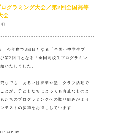
プログラミング⼤会／第2回全国⾼等
⼤会
0⽇
0⽇、今年度で8回⽬となる「全国⼩中学⽣プ
び第2回⽬となる「全国⾼校⽣プログラミン
開始いたしました。
研究なでも、あるいは授業や塾、クラブ活動で
ることが、⼦どもたちにとっても有益なものと
どもたちのプログラミングへの取り組みがより
コンテストの参加をお待ちしています
⽇
1⽉1⽇以降