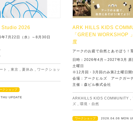
Studio 2026
ARK HILLS KIDS COMM
「GREEN WORKSHOP 
6年7月22日（水）～8月30日
度
G
アークのお庭で自然とあそぼう！
G
日時：2026年4月～2027年3月 
土曜日
ート
,
東京
,
夏休み
,
ワークショッ
※12月回・3月回のみ第2土曜日開
会場：アークヒルズ アークガー
主催：森ビル株式会社
ークショップ
2 THU UPDATE
ARKHILLS KIDS COMMUNITY
,
ズ
,
環境・自然
ワークショップ
2026.04.06 MON 