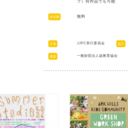
プ）何作品でも可能
無料
参加費
JJPC実⾏委員会
主催
協力
⼀般財団法⼈超教育協会
後援