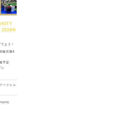
UNITY
」2026年
育てよう！
原則毎月第4
催予定
デン
アークヒル
UPDATE