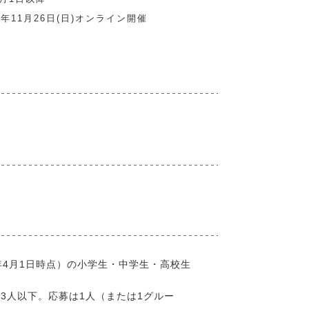
3年11⽉26⽇(⽇)オンライン開催
3年4⽉1⽇時点）の⼩学⽣・中学⽣・⾼校⽣
3⼈以下。応募は1⼈（または1グルー