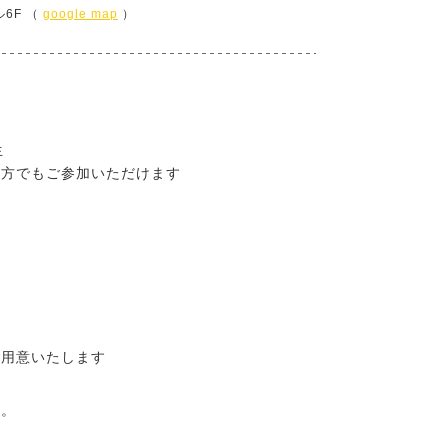
ル6F （
google map
）
生
の方でもご参加いただけます
ご用意いたします
た。