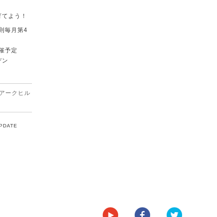
育てよう！
原則毎月第4
催予定
デン
アークヒル
UPDATE