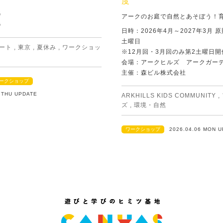
度
G
アークのお庭で自然とあそぼう！
G
日時：2026年4月～2027年3月 
土曜日
ート
,
東京
,
夏休み
,
ワークショッ
※12月回・3月回のみ第2土曜日開
会場：アークヒルズ アークガー
主催：森ビル株式会社
ークショップ
2 THU UPDATE
ARKHILLS KIDS COMMUNITY
,
ズ
,
環境・自然
ワークショップ
2026.04.06 MON 