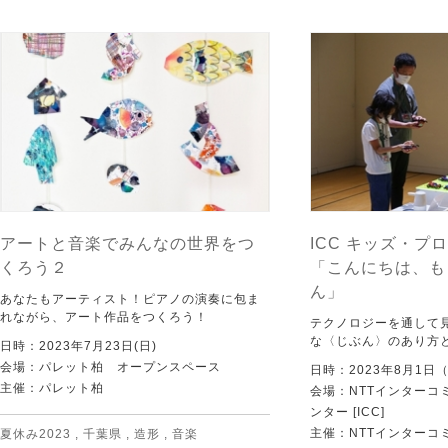
アートと音楽でみんなの世界をつ
ICC キッズ・プロ
くろう２
「こんにちは、も
ん」
あなたもアーティスト！ピアノの演奏に包ま
れながら、アート作品をつくろう！
テクノロジーを通して
な〈じぶん〉のあり方
日時：2023年7月23日(日)
会場：パレット柏 オープンスペース
日時：2023年8月1日
主催：パレット柏
会場：NTTインターコ
ンター [ICC]
主催：NTTインターコ
夏休み2023
,
千葉県
,
造形
,
音楽