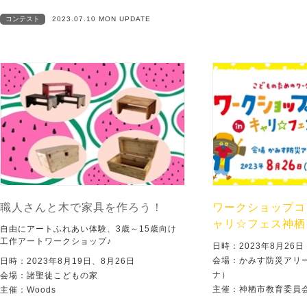
コンテスト
2023.07.10 MON UPDATE
職人さんと木で家具を作ろう！
ワークショップコレ
ャリ☆フェス神栖 
自由にアートふれあい体験、3歳～15歳向け
工作アートワークショップ♪
日時：2023年8月26日 
会場：かみす防災アリ
日時：2023年8月19日、8月26日
ナ）
会場：諸聖徒こどもの家
主催：神栖市教育委員
主催：Woods