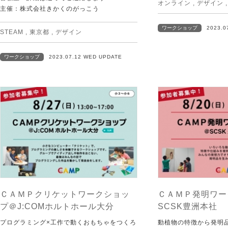
オンライン
,
デザイン
主催：株式会社きかくのがっこう
ワークショップ
2023.0
STEAM
,
東京都
,
デザイン
ワークショップ
2023.07.12 WED UPDATE
ＣＡＭＰクリケットワークショッ
ＣＡＭＰ発明ワー
プ＠J:COMホルトホール大分
SCSK豊洲本社
プログラミング×工作で動くおもちゃをつくろ
動植物の特徴から発明