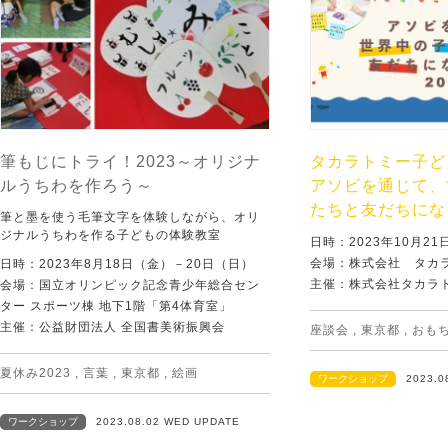
筆もじにトライ！2023～オリジナ
タカラトミー子ども
ルうちわを作ろう～
アソビを通じて、
たちと友だちにな
筆と墨を使う毛筆文字を体験しながら、オリ
ジナルうちわを作る子どもの体験教室
日時：2023年10月2
会場：株式会社 タカ
日時：2023年8月18日（金）－20日（日）
主催：株式会社タカラ
会場：国立オリンピック記念青少年総合セン
ター スポーツ棟 地下1階「第4体育室」
主催：公益財団法人 全国書美術振興会
座談会
,
東京都
,
おも
夏休み2023
,
言葉
,
東京都
,
絵画
ワークショップ
2023.0
ワークショップ
2023.08.02 WED UPDATE