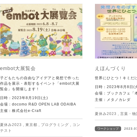
embot大展覧会
えほんづくり
子どもたちの自由なアイデアと発想で作った
世界にひとつ！キミだ
作品を展示・表彰するイベント「embot大展
日時：2023年8月8日(
覧会」を開催します！
会場：ブックカフェ「
日時：2023年8月19日(土)
主催：メタノカレダ
会場：docomo R&D OPEN LAB ODAIBA
主催：株式会社e-Craft
夏休み2023
,
言葉・物
夏休み2023
,
東京都
,
プログラミング
,
コン
ワークショップ
2023.0
テスト