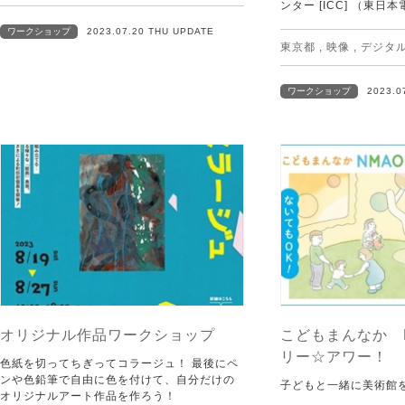
ンター [ICC] （東
ワークショップ
2023.07.20 THU UPDATE
東京都
,
映像
,
デジタ
ワークショップ
2023.0
オリジナル作品ワークショップ
こどもまんなか 
リー☆アワー！
色紙を切ってちぎってコラージュ！ 最後にペ
ンや色鉛筆で自由に色を付けて、自分だけの
子どもと一緒に美術館
オリジナルアート作品を作ろう！