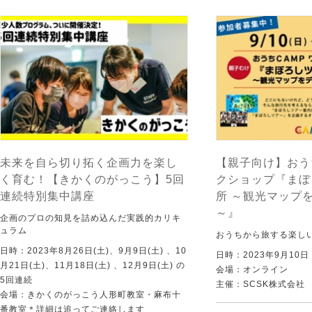
未来を自ら切り拓く企画力を楽し
【親子向け】おう
く育む！【きかくのがっこう】5回
クショップ『まぼ
連続特別集中講座
所 ～観光マップ
～』
企画のプロの知見を詰め込んだ実践的カリキ
ュラム
おうちから旅する楽し
日時：2023年8月26日(土)、9月9日(土) 、10
日時：2023年9月10
月21日(土)、11月18日(土) 、12月9日(土) の
会場：オンライン
5回連続
主催：SCSK株式会社
会場：きかくのがっこう人形町教室・麻布十
番教室＊詳細は追ってご連絡します