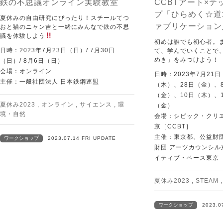
鉄の不思議オンライン実験教室
CCBTアート×
プ「ひらめく☆道
夏休みの自由研究にぴったり！スチールてつ
ァブリケーション
おと猫のニャン吉と一緒にみんなで鉄の不思
議を体験しよう
初めは誰でも初心者。
日時：2023年7月23日（日）/ 7月30日
て、学んでいくことで
めき」をみつけよう！
（日）/ 8月6日（日）
会場：オンライン
日時：2023年7月21
主催：一般社団法人 日本鉄鋼連盟
（木）、28日（金）、
（金）、10日（木）、
夏休み2023
,
オンライン
,
サイエンス
,
環
（金）
境・自然
会場：シビック・クリ
京［CCBT］
主催：東京都、公益財
ワークショップ
2023.07.14 FRI UPDATE
財団 アーツカウンシル
イティブ・ベース東京［
夏休み2023
,
STEAM
ワークショップ
2023.0