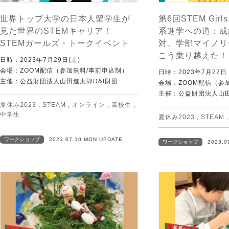
世界トップ大学の日本人留学生が
第6回STEM Gir
見た世界のSTEMキャリア！
系進学への道：成
STEMガールズ・トークイベント
対、学部マイノリ
こう乗り越えた！
日時：2023年7月29日(土)
会場：ZOOM配信（参加無料/事前申込制）
日時：2023年7月22
主催：公益財団法人山田進太郎D&I財団
会場：ZOOM配信（参
主催：公益財団法人山田
夏休み2023
,
STEAM
,
オンライン
,
高校生
,
中学生
夏休み2023
,
STEAM
ワークショップ
2023.07.10 MON UPDATE
ワークショップ
2023.0