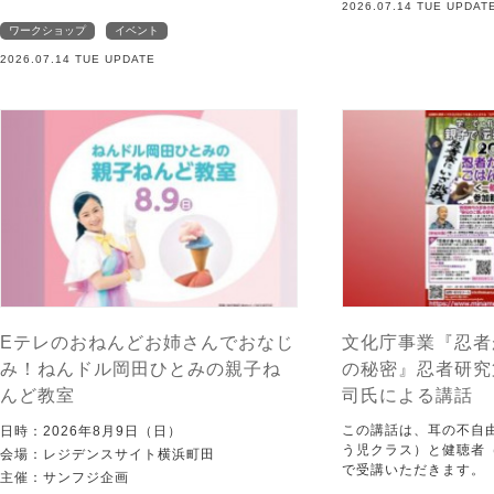
2026.07.14 TUE UPDAT
ワークショップ
イベント
2026.07.14 TUE UPDATE
Eテレのおねんどお姉さんでおなじ
文化庁事業『忍者
み！ねんドル岡田ひとみの親子ね
の秘密』忍者研究
んど教室
司氏による講話
この講話は、耳の不自
日時：2026年8月9日（日）
う児クラス）と健聴者
会場：レジデンスサイト横浜町田
で受講いただきます。
主催：サンフジ企画