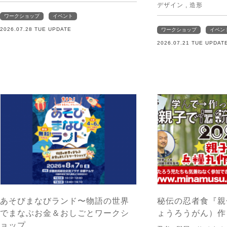
デザイン
,
造形
ワークショップ
イベント
2026.07.28 TUE UPDATE
ワークショップ
イベン
2026.07.21 TUE UPDAT
あそびまなびランド〜物語の世界
秘伝の忍者食『親
でまなぶお金＆おしごとワークシ
ょうろうがん）作
ョップ