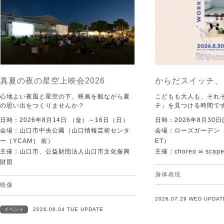
真夏の夜の星空上映会2026
からだスイッチ、
心地よい夜風と星空の下、映画を観ながら夏
こどもも大人も、それ
の思い出をつくりませんか？
チ」を見つける時間で
日時：2026年8月14日 （金）～16日（日）
日時：2026年8月30日(
会場：山口市中央公園（山口情報芸術センタ
会場：ローズガーデン（KI
ー［YCAM］ 前）
ET）
主催：山口市、公益財団法人山口市文化振興
主催：choreo ∞ scap
財団
身体表現
映像
2026.07.29 WED UPDAT
イベント
2026.08.04 TUE UPDATE