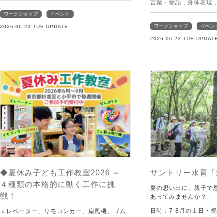
言葉・物語
,
身体表現
ワークショップ
イベント
ワークショップ
イベン
2026.06.23 TUE UPDATE
2026.06.23 TUE UPDAT
◆夏休み子ども工作教室2026 ～
サントリー水育「
４種類の本格的に動く工作に挑
夏の思い出に、親子で
戦！
あってみませんか？
日時：7-8月の土日・
エレベーター、リモコンカー、扇風機、ゴム