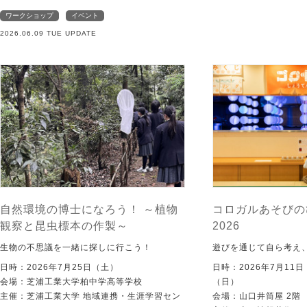
ワークショップ
イベント
2026.06.09 TUE UPDATE
自然環境の博士になろう！ ～植物
コロガルあそびの
観察と昆虫標本の作製～
2026
生物の不思議を一緒に探しに行こう！
遊びを通じて自ら考え
日時：2026年7月25日（土）
日時：2026年7月11
会場：芝浦工業大学柏中学高等学校
（日）
主催：芝浦工業大学 地域連携・生涯学習セン
会場：山口井筒屋 2階