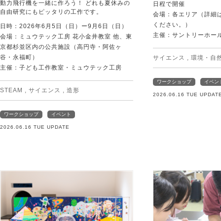
動力飛行機を一緒に作ろう！ どれも夏休みの
日程で開催
自由研究にもピッタリの工作です。
会場：各エリア（詳細は
ください。）
日時：2026年6月5日（日）ー9月6日（日）
主催：サントリーホー
会場：ミュウテック工房 花小金井教室 他、東
京都杉並区内の公共施設（高円寺・阿佐ヶ
谷・永福町）
サイエンス
,
環境・自
主催：子ども工作教室・ミュウテック工房
ワークショップ
イベン
STEAM
,
サイエンス
,
造形
2026.06.16 TUE UPDAT
ワークショップ
イベント
2026.06.16 TUE UPDATE