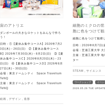
宙のアトリエ
細胞のミクロの世
胞に色をつけて観
ダンボールの大きなロケットをみんなで作ろ
う！
細胞に色をつけて観察
日時：①【夏休み集中コースA】2026年7月2
日時：2026年8月7日(
3日(木)－26日(日) ②【夏休み集中コース
会場：芝浦工業大学 大
B】2026年7月30日(木)－8月2日(日) ③【夏
主催：芝浦工業大学 
休み集中コースC】2026年8月20日(木)－23
ター
日(日) ④【夏休み集中コースD】2026年8月
27日(木)－30日(日)
STEAM
,
サイエンス
会場：東京ドームシティ Space Travelium
TeNQ
ワークショップ
イベン
主催：東京ドームシティ Space Travelium
TeNQ
2026.05.26 TUE UPDAT
絵画
,
デザイン
,
造形