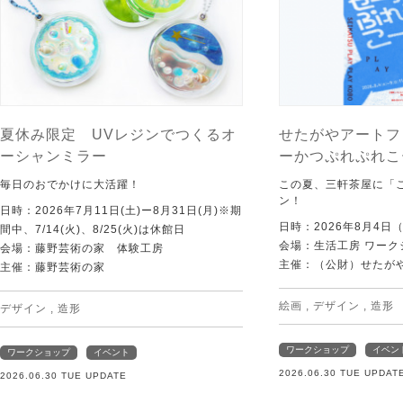
夏休み限定 UVレジンでつくるオ
せたがやアートフ
ーシャンミラー
ーかつぷれぷれこ
毎日のおでかけに大活躍！
この夏、三軒茶屋に「
ン！
日時：2026年7月11日(土)ー8月31日(月)※期
日時：2026年8月4日
間中、7/14(火)、8/25(火)は休館日
会場：生活工房 ワーク
会場：藤野芸術の家 体験工房
主催：（公財）せたが
主催：藤野芸術の家
絵画
,
デザイン
,
造形
デザイン
,
造形
ワークショップ
イベン
ワークショップ
イベント
2026.06.30 TUE UPDAT
2026.06.30 TUE UPDATE