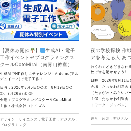
【夏休み開催
】
生成AI・電子
夜の学校探検 作戦
工作イベント＠プログラミングス
アを考える人 あ
クールCotoMirai（南青山教室）
わくわくどきどきな仕
校で皆を驚かせよう!
生成AIでHP作りにチャレンジ！Arduino(アル
デュイーノ)で電子工作！
日時：2026年8月11日(
会場：たちかわ創造舎 
日時：2026年8月5日(水)①、8月19日(水)
（たまがわ・みらいパ
②、8月26日(水)③
主催：たちかわ創造舎（
会場：プログラミングスクールCotoMirai
トワーク・ジャパン）
主催：株式会社コトイズム
造形
,
音楽
,
デジタル
デザイン
,
サイエンス
,
電子工作
,
デジタル
,
プログラミング