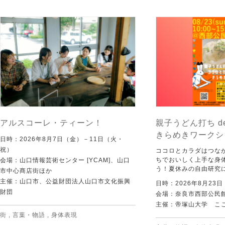
アルスコーレ・ティーン！
親子うどん打ち d
きらめきワークシ
日時：2026年8月7日（金）－11日（火・
祝）
ココロとカラダはつな
ちでおいしく上手な身
会場：山口情報芸術センター [YCAM]、山口
う！夏休みの自由研究
市中心商店街ほか
主催：山口市、公益財団法人山口市文化振興
日時：2026年8月23
財団
会場：奈良市西部公民館 
主催：帝塚山大学 こ
街
,
言葉・物語
,
身体表現