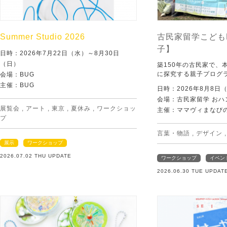
Summer Studio 2026
古民家留学こども
子】
日時：2026年7月22日（水）～8月30日
（日）
築150年の古民家で、
に探究する親子プログ
会場：BUG
主催：BUG
日時：2026年8月8日
会場：古民家留学 おハ
展覧会
,
アート
,
東京
,
夏休み
,
ワークショッ
主催：ママヴィまなび
プ
言葉・物語
,
デザイン
展示
ワークショップ
2026.07.02 THU UPDATE
ワークショップ
イベン
2026.06.30 TUE UPDAT