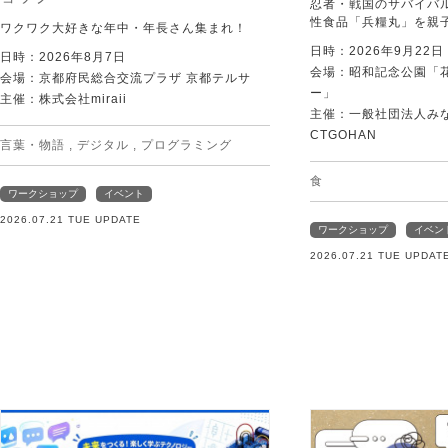
忍者・戦国のサバイバ
性食品「兵糧丸」を親
ワクワク大好きな年中・年長さん集まれ！
日時：2026年9月22
日時：2026年8月7日
会場：昭和記念公園「
会場：京都府民総合交流プラザ 京都テルサ
ー」
主催：株式会社miraii
主催：一般社団法人みなむ
CTGOHAN
言葉・物語
,
デジタル
,
プログラミング
食
ワークショップ
イベント
2026.07.21 TUE UPDATE
ワークショップ
イベン
2026.07.21 TUE UPDAT