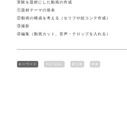
実験を題材にした動画の作成
①題材テーマの発表
②動画の構成を考える（セリフや絵コンテ作成）
③撮影
④編集（動画カット、音声・テロップを入れる）
キーワード
YouTuber
東京都
映像