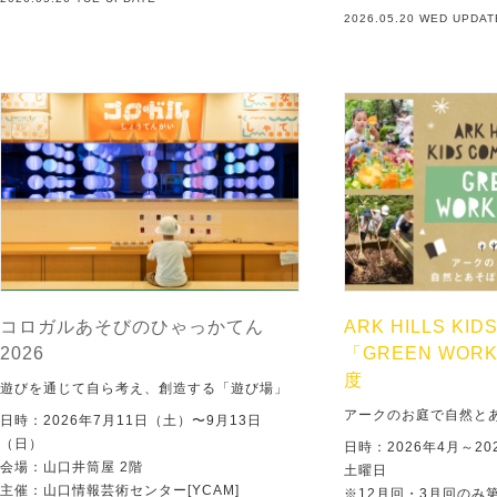
2026.05.20 WED UPDAT
コロガルあそびのひゃっかてん
ARK HILLS KID
2026
「GREEN WORK
度
遊びを通じて自ら考え、創造する「遊び場」
アークのお庭で自然と
日時：2026年7月11日（土）〜9月13日
（日）
日時：2026年4月～20
会場：山口井筒屋 2階
土曜日
主催：山口情報芸術センター[YCAM]
※12月回・3月回のみ