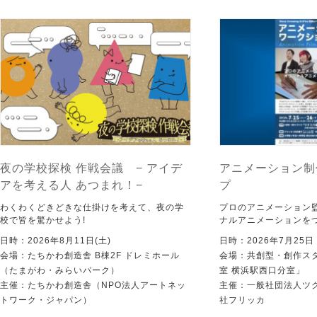
夜の学校探検 作戦会議 − アイデ
アニメーション制
アを考える人 あつまれ！−
プ
わくわくどきどきな仕掛けを考えて、夜の学
プロのアニメーション
校で皆を驚かせよう!
ナルアニメーションを
日時：2026年8月11日(土)
日時：2026年7月25
会場：たちかわ創造舎 B棟2F ドレミホール
会場：共創型・創作ス
（たまがわ・みらいパーク）
室 横浜駅西口分室」
主催：たちかわ創造舎（NPO法人アートネッ
主催：一般社団法人ツ
トワーク・ジャパン）
社フリッカ