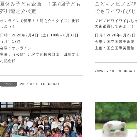
夏休み子ども企画！！第7回子ども
こどもノビノビび
芥川龍之介検定
でもワイワイびじ
オンラインで簡単！！龍之介のクイズに挑戦
ノビノビワイワイおし
しよう！
美術鑑賞してみよう！
日時：2026年7月4日（土）10時～8月31日
日時：2026年8月22
（月）17時
会場：国立国際美術館
会場：オンライン
主催：国立国際美術館
主催：（公財）北区文化振興財団 田端文士
村記念館
2026.07.10 FRI UPDATE
イベント
2026.07.10 FRI UPDATE