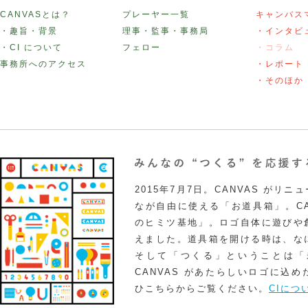
CANVASとは？
プレーヤー一覧
キャンバス
・趣旨・背景
理事・監事・事務局
・インタビ
・CI について
フェロー
・コラム
事務所へのアクセス
・レポート
・そのほか
2015年7月7日。CANVAS がリ
なが自由に使える「お道具箱」。CA
のヒミツ基地」。ロゴ自体に遊びや
えました。道具箱を開ける時は、な
そして「つくる」ということは「
CANVAS があたらしいロゴに込
ひこちらからご覧ください。
CIにつ