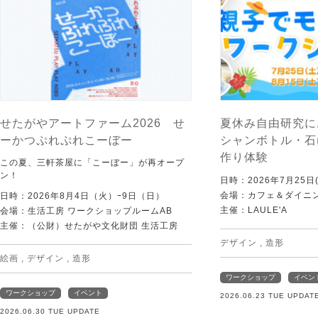
せたがやアートファーム2026 せ
夏休み自由研究に
ーかつぷれぷれこーぼー
シャンボトル・石
作り体験
この夏、三軒茶屋に「こーぼー」が再オープ
ン！
日時：2026年7月25日(
会場：カフェ＆ダイニング
日時：2026年8月4日（火）ｰ9日（日）
主催：LAULE'A
会場：生活工房 ワークショップルームAB
主催：（公財）せたがや文化財団 生活工房
デザイン
,
造形
絵画
,
デザイン
,
造形
ワークショップ
イベン
ワークショップ
イベント
2026.06.23 TUE UPDAT
2026.06.30 TUE UPDATE