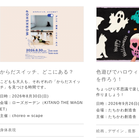
からだスイッチ、どこにある？
色遊びでハロウィ
を作ろう！
こどもも大人も、それぞれの「からだスイッ
チ」を見つける時間です。
ちょっぴり不思議で楽
作りましょう！
日時：2026年8月30日(日)
会場：ローズガーデン（KITANO THE MAGN
日時：2026年9月26日(
ET）
会場：たちかわ創造舎
主催：choreo ∞ scape
主催：たちかわ創造舎
身体表現
絵画
,
デザイン
,
造形