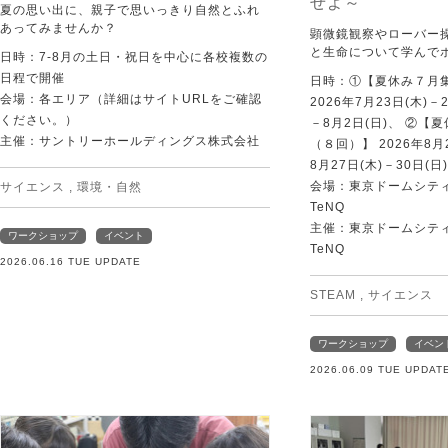
せよ～
夏の思い出に、親子で思いっきり自然とふれ
あってみませんか？
顕微鏡観察やローバー
と生命について学んで
日時：7-8月の土日・祝日を中心に各校複数の
日程で開催
日時：①【夏休み７月
会場：各エリア（詳細はサイトURLをご確認
2026年7月23日(木)－
ください。）
－8月2日(日)、 ②【
主催：サントリーホールディングス株式会社
（８回）】 2026年8月2
8月27日(木)－30日(日)
会場：東京ドームシティ Sp
サイエンス
,
環境・自然
TeNQ
主催：東京ドームシティ Sp
ワークショップ
イベント
TeNQ
2026.06.16 TUE UPDATE
STEAM
,
サイエンス
ワークショップ
イベン
2026.06.09 TUE UPDAT