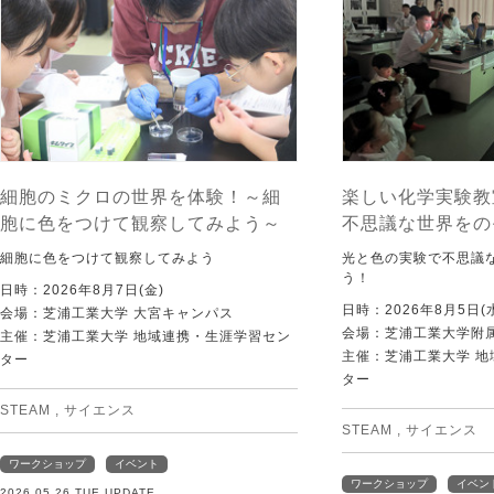
細胞のミクロの世界を体験！～細
楽しい化学実験教
胞に色をつけて観察してみよう～
不思議な世界をの
細胞に色をつけて観察してみよう
光と色の実験で不思議
う！
日時：2026年8月7日(金)
日時：2026年8月5日(
会場：芝浦工業大学 大宮キャンパス
会場：芝浦工業大学附
主催：芝浦工業大学 地域連携・生涯学習セン
主催：芝浦工業大学 
ター
ター
STEAM
,
サイエンス
STEAM
,
サイエンス
ワークショップ
イベント
ワークショップ
イベン
2026.05.26 TUE UPDATE