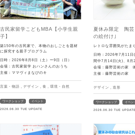
古民家留学こどもMBA【小学生親
夏休み限定 陶芸
子】
の絵付け｣
築150年の古民家で、本物のおしごとを題材
レトロな雰囲気がたま
に探究する親子プログラム
日時：2026年7月11日
日時：2026年8月8日（土）ー9日（日）
間中7月14日(火)、8月
会場：古民家留学 おハンさんのおうち
会場：藤野芸術の家 
主催：ママヴィまなびのキ
主催：藤野芸術の家
言葉・物語
,
デザイン
,
食
,
環境・自然
デザイン
,
造形
ワークショップ
イベント
ワークショップ
イベン
2026.06.30 TUE UPDATE
2026.06.30 TUE UPDAT