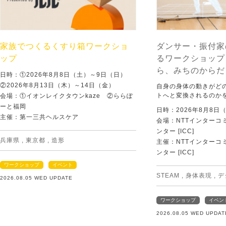
家族でつくるくすり箱ワークショ
ダンサー・振付家
ップ
るワークショップ
ら、みちのからだ
日時：①2026年8月8日（土）～9日（日）
②2026年8月13日（木）～14日（金）
自身の身体の動きがど
トへと変換されるのか
会場：①イオンレイクタウンkaze ②ららぽ
ーと福岡
日時：2026年8月8日
主催：第一三共ヘルスケア
会場：NTTインターコ
ンター [ICC]
兵庫県
,
東京都
,
造形
主催：NTTインターコ
ンター [ICC]
ワークショップ
イベント
STEAM
,
身体表現
,
デ
2026.08.05 WED UPDATE
ワークショップ
イベン
2026.08.05 WED UPDAT