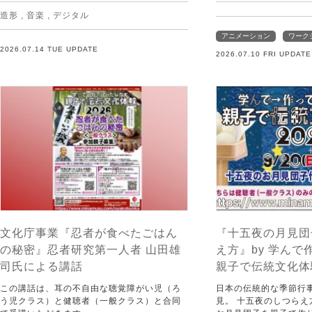
造形
,
音楽
,
デジタル
アニメーション
ワーク
2026.07.14 TUE UPDATE
2026.07.10 FRI UPDATE
文化庁事業『忍者が食べたごはん
『十五夜の月見団
の秘密』忍者研究第一人者 山田雄
え方』by 学ん
司氏による講話
親子で伝統文化体験
この講話は、耳の不自由な聴覚障がい児（ろ
日本の伝統的な季節行
う児クラス）と健聴者（一般クラス）と合同
見。 十五夜のしつら