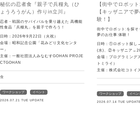
秘伝の忍者食『親子で兵糧丸（ひ
【街中でロボット
ょうろうがん）作りin立川』
【キッザニアで夢
験！】
忍者・戦国のサバイバルを乗り越えた 高機能
性食品「兵糧丸」を親子で作ろう！
街中でロボット:を探
夢のお仕事:体験！
日時：2026年9月22日（火祝）
会場：昭和記念公園「花みどり文化センタ
日時：①ロボット探し→2
ー」
(水)、②キッザニア→20
主催：一般社団法人みなむすGOHAN PROJE
会場：プログラミングスク
CTGOHAN
トミライ）
主催：株式会社コトイ
食
ワークショップ
イベント
ワークショップ
イベン
2026.07.21 TUE UPDATE
2026.07.14 TUE UPDAT