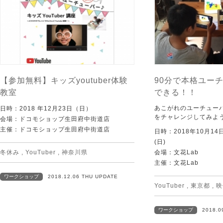
【参加無料】キッズyoutuber体験
90分で本格ユー
教室
できる！！
あこがれのユーチュー
日時：2018 年12月23日（日）
をチャレンジしてみよ
会場：ドコモショップ生田府中街道店
主催：ドコモショップ生田府中街道店
日時：2018年10月14日(
(日)
冬休み
,
YouTuber
,
神奈川県
会場：文花Lab
主催：文花Lab
ワークショップ
2018.12.06 THU UPDATE
YouTuber
,
東京都
,
映
ワークショップ
2018.0