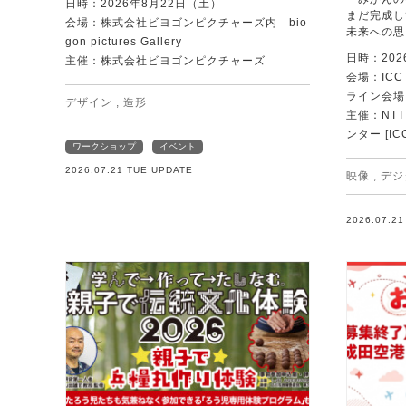
日時：2026年8月22日（土）
まだ完成し
会場：株式会社ビヨゴンピクチャーズ内 bio
未来への思
gon pictures Gallery
日時：202
主催：株式会社ビヨゴンピクチャーズ
会場：IC
ライン会場
デザイン
,
造形
主催：NT
ンター [IC
ワークショップ
イベント
2026.07.21 TUE UPDATE
映像
,
デジ
2026.07.2