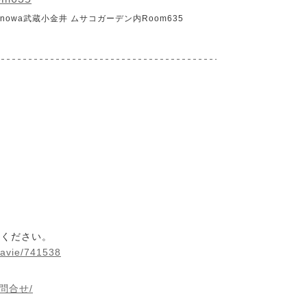
onowa武蔵小金井 ムサコガーデン内Room635
みください。
mavie/741538
/お問合せ/