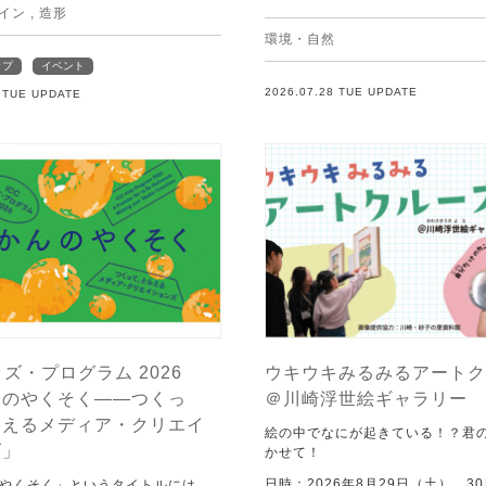
イン
,
造形
環境・自然
ップ
イベント
2026.07.28 TUE UPDATE
8 TUE UPDATE
ッズ・プログラム 2026
ウキウキみるみるアートク
んのやくそく——つくっ
＠川崎浮世絵ギャラリー
らえるメディア・クリエイ
絵の中でなにが起きている！？君
ズ」
かせて！
日時：2026年8月29日（土）、3
やくそく」というタイトルには，