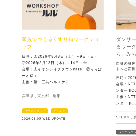
家族でつくるくすり箱ワークショ
ダンサ
ップ
るワー
ら、み
日時：①2026年8月8日（土）～9日（日）
②2026年8月13日（木）～14日（金）
自身の身体
トへと変換
会場：①イオンレイクタウンkaze ②ららぽ
ーと福岡
日時：202
主催：第一三共ヘルスケア
会場：NT
ンター [IC
兵庫県
,
東京都
,
造形
主催：NT
ンター [IC
ワークショップ
イベント
STEAM
,
2026.08.05 WED UPDATE
ワークショ