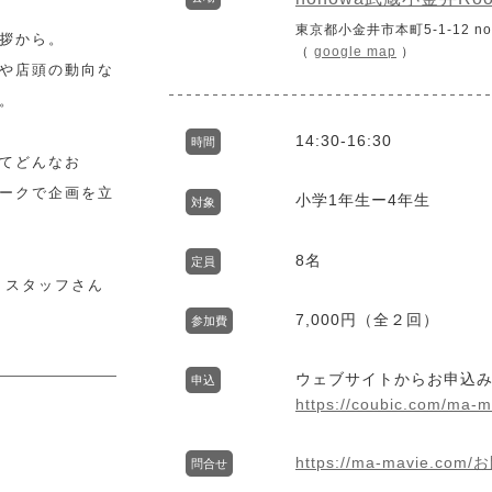
東京都小金井市本町5-1-12 n
拶から。
（
google map
）
や店頭の動向な
。
14:30-16:30
時間
てどんなお
ークで企画を立
小学1年生ー4年生
対象
8名
定員
」スタッフさん
7,000円（全２回）
参加費
ウェブサイトからお申込
申込
https://coubic.com/ma-
https://ma-mavie.com
問合せ