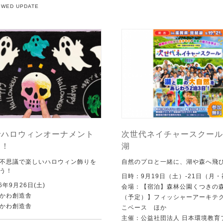
5 WED UPDATE
でハロウィンオーナメント
次世代ネイチャースクール 
う！
湖
不思議で楽しいハロウィン飾りを
自然のプロと一緒に、湖や森へ飛
う！
日時：9月19日（土）-21日（月
6年9月26日(土)
会場：【宿泊】森林公園くつきの
かわ創造舎
（予定）】フィッシャーアーキテ
かわ創造舎
こベース ほか
主催：公益社団法人 日本環境教育