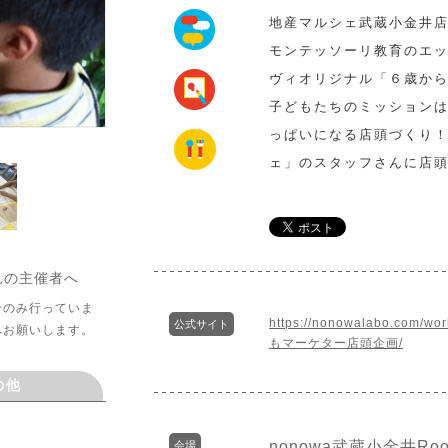
地産マルシェ武蔵小金井
モンテッソーリ教育のエッ
ヴィオリジナル「６歳か
子どもたちのミッション
っぱいになる店頭づくり
ェ」のスタッフさんに店
れの主催者へ
介のみ行っていま
https://nonowalabo.c
公式サイト
へお願いします。
もマーケター店頭企画/
の他
nonowa武蔵小金井Roo
会場