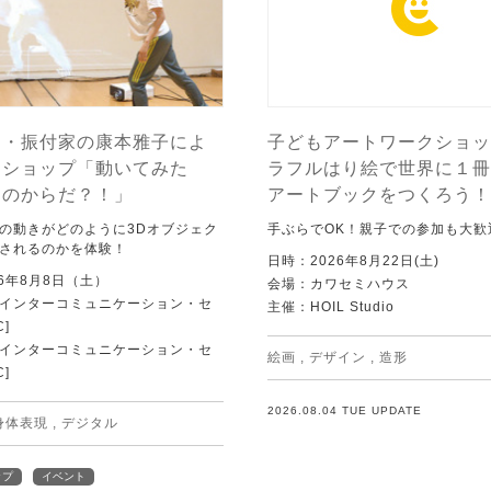
ー・振付家の康本雅子によ
子どもアートワークショッ
クショップ「動いてみた
ラフルはり絵で世界に１冊
ちのからだ？！」
アートブックをつくろう！
の動きがどのように3Dオブジェク
手ぶらでOK！親子での参加も大歓
されるのかを体験！
日時：2026年8月22日(土)
6年8月8日（土）
会場：カワセミハウス
Tインターコミュニケーション・セ
主催：HOIL Studio
C]
Tインターコミュニケーション・セ
絵画
,
デザイン
,
造形
C]
2026.08.04 TUE UPDATE
身体表現
,
デジタル
ップ
イベント