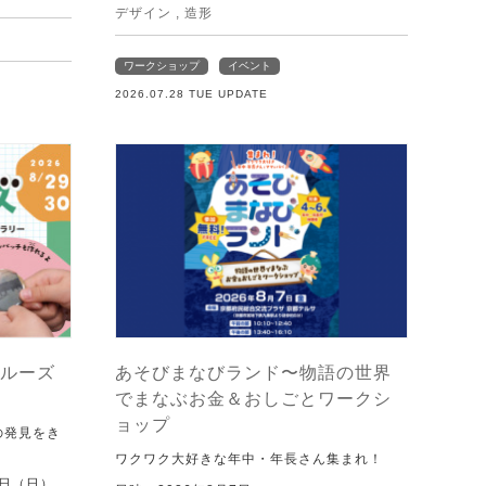
デザイン
,
造形
ワークショップ
イベント
2026.07.28 TUE UPDATE
ルーズ
あそびまなびランド〜物語の世界
でまなぶお金＆おしごとワークシ
ョップ
の発見をき
ワクワク大好きな年中・年長さん集まれ！
0日（日）