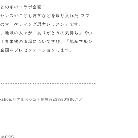
店との冬のコラボ企画！
センスやこども哲学などを取り入れた ママ
らのマーケティング思考レッスン」です。
は、地域の人々が「ありがとうの気持ち」でい
！！青果物の市場について学び、「地産マルシ
頭企画をプレゼンテーションします。
om/workshop/リアルおシゴト体験%E3%80%80こど
m635