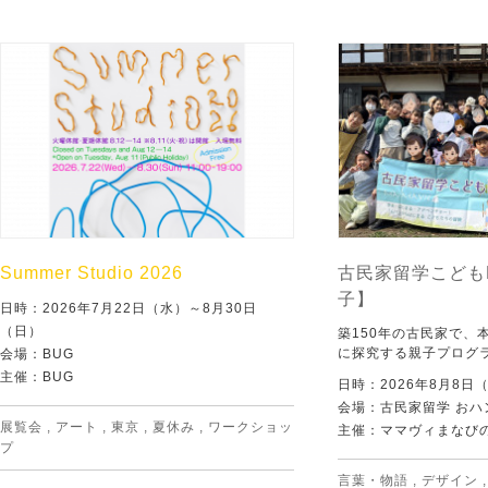
Summer Studio 2026
古民家留学こども
子】
日時：2026年7月22日（水）～8月30日
（日）
築150年の古民家で、
に探究する親子プログ
会場：BUG
主催：BUG
日時：2026年8月8日
会場：古民家留学 おハ
展覧会
,
アート
,
東京
,
夏休み
,
ワークショッ
主催：ママヴィまなび
プ
言葉・物語
,
デザイン