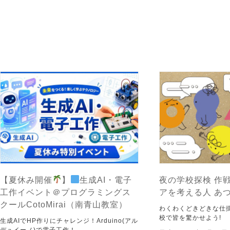
【夏休み開催
】
生成AI・電子
夜の学校探検 作戦
工作イベント＠プログラミングス
アを考える人 あ
クールCotoMirai（南青山教室）
わくわくどきどきな仕
校で皆を驚かせよう!
生成AIでHP作りにチャレンジ！Arduino(アル
デュイーノ)で電子工作！