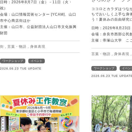
日時：2026年8月7日（金）－11日（火・
祝）
ココロとカラダはつな
ちでおいしく上手な身
会場：山口情報芸術センター [YCAM]、山口
う！夏休みの自由研究
市中心商店街ほか
主催：山口市、公益財団法人山口市文化振興
日時：2026年8月23
財団
会場：奈良市西部公民館 
主催：帝塚山大学 こ
街
,
言葉・物語
,
身体表現
言葉・物語
,
身体表現
ワークショップ
イベント
ワークショップ
イベン
2026.06.23 TUE UPDATE
2026.06.23 TUE UPDAT