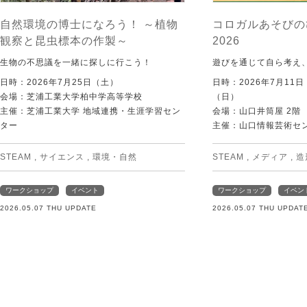
自然環境の博士になろう！ ～植物
コロガルあそびの
観察と昆虫標本の作製～
2026
生物の不思議を一緒に探しに行こう！
遊びを通じて自ら考え
日時：2026年7月25日（土）
日時：2026年7月11
会場：芝浦工業大学柏中学高等学校
（日）
主催：芝浦工業大学 地域連携・生涯学習セン
会場：山口井筒屋 2階
ター
主催：山口情報芸術センタ
STEAM
,
サイエンス
,
環境・自然
STEAM
,
メディア
,
造
ワークショップ
イベント
ワークショップ
イベン
2026.05.07 THU UPDATE
2026.05.07 THU UPDAT