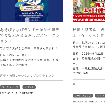
あそびまなびランド〜物語の世界
秘伝の忍者食『親
でまなぶお金＆おしごとワークシ
ょうろうがん）作
ョップ
忍者・戦国のサバイバ
性食品「兵糧丸」を親
ワクワク大好きな年中・年長さん集まれ！
日時：2026年9月22
日時：2026年8月7日
会場：昭和記念公園「
会場：京都府民総合交流プラザ 京都テルサ
ー」
主催：株式会社miraii
主催：一般社団法人みなむ
CTGOHAN
言葉・物語
,
デジタル
,
プログラミング
食
ワークショップ
イベント
2026.07.21 TUE UPDATE
ワークショップ
イベン
2026.07.21 TUE UPDAT