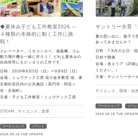
◆夏休み子ども工作教室2026 ～
サントリー水育「
４種類の本格的に動く工作に挑
夏の思い出に、親子で
戦！
あってみませんか？
日時：7-8月の土日・
エレベーター、リモコンカー、扇風機、ゴム
動力飛行機を一緒に作ろう！ どれも夏休みの
日程で開催
自由研究にもピッタリの工作です。
会場：各エリア（詳細は
ください。）
日時：2026年6月5日（日）ー9月6日（日）
主催：サントリーホー
会場：ミュウテック工房 花小金井教室 他、東
京都杉並区内の公共施設（高円寺・阿佐ヶ
谷・永福町）
サイエンス
,
環境・自
主催：子ども工作教室・ミュウテック工房
ワークショップ
イベン
STEAM
,
サイエンス
,
造形
2026.06.16 TUE UPDAT
ワークショップ
イベント
2026.06.16 TUE UPDATE