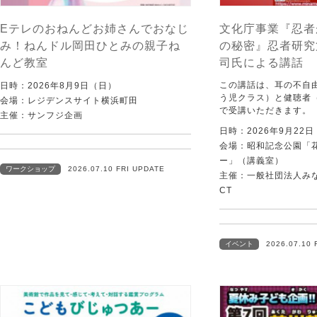
Eテレのおねんどお姉さんでおなじ
文化庁事業『忍者
み！ねんドル岡田ひとみの親子ね
の秘密』忍者研究
んど教室
司氏による講話
この講話は、耳の不自
日時：2026年8月9日（日）
う児クラス）と健聴者
会場：レジデンスサイト横浜町田
で受講いただきます。
主催：サンフジ企画
日時：2026年9月22
会場：昭和記念公園「
ー」（講義室）
ワークショップ
2026.07.10 FRI UPDATE
主催：一般社団法人みなむ
CT
イベント
2026.07.10 