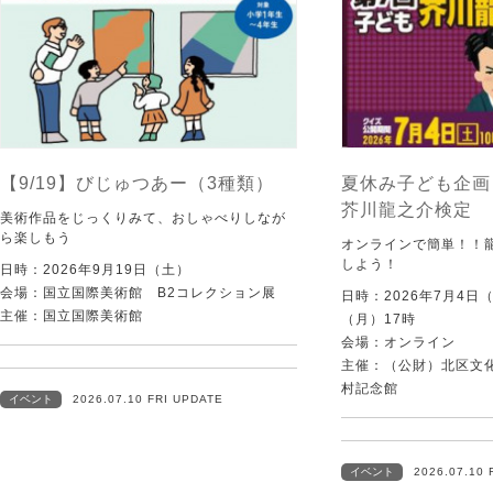
【9/19】びじゅつあー（3種類）
夏休み子ども企画
芥川龍之介検定
美術作品をじっくりみて、おしゃべりしなが
ら楽しもう
オンラインで簡単！！
しよう！
日時：2026年9月19日（土）
会場：国立国際美術館 B2コレクション展
日時：2026年7月4日
主催：国立国際美術館
（月）17時
会場：オンライン
主催：（公財）北区文
村記念館
イベント
2026.07.10 FRI UPDATE
イベント
2026.07.10 