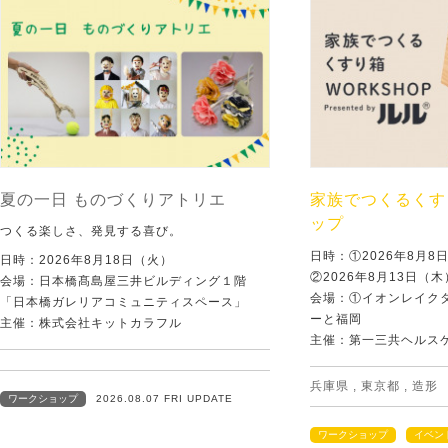
夏の一日 ものづくりアトリエ
家族でつくるくす
ップ
つくる楽しさ、発見する喜び。
日時：①2026年8月
日時：2026年8月18日（火）
②2026年8月13日（
会場：日本橋髙島屋三井ビルディング１階
会場：①イオンレイクタ
「日本橋ガレリアコミュニティスペース」
ーと福岡
主催：株式会社キットカラフル
主催：第一三共ヘルス
兵庫県
,
東京都
,
造形
ワークショップ
2026.08.07 FRI UPDATE
ワークショップ
イベン