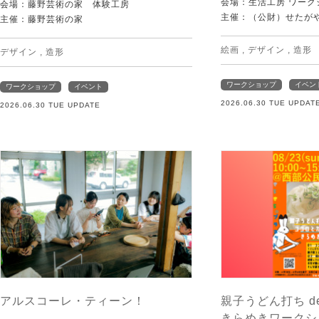
会場：生活工房 ワーク
会場：藤野芸術の家 体験工房
主催：（公財）せたが
主催：藤野芸術の家
絵画
,
デザイン
,
造形
デザイン
,
造形
ワークショップ
イベン
ワークショップ
イベント
2026.06.30 TUE UPDAT
2026.06.30 TUE UPDATE
アルスコーレ・ティーン！
親子うどん打ち d
きらめきワークシ