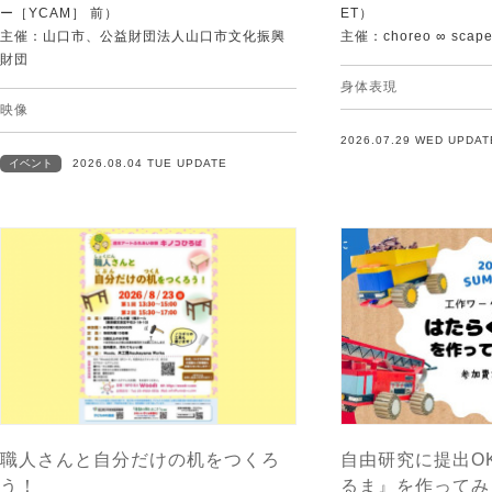
ー［YCAM］ 前）
ET）
主催：山口市、公益財団法人山口市文化振興
主催：choreo ∞ scap
財団
身体表現
映像
2026.07.29 WED UPDAT
イベント
2026.08.04 TUE UPDATE
職人さんと自分だけの机をつくろ
自由研究に提出O
う！
るま』を作ってみ