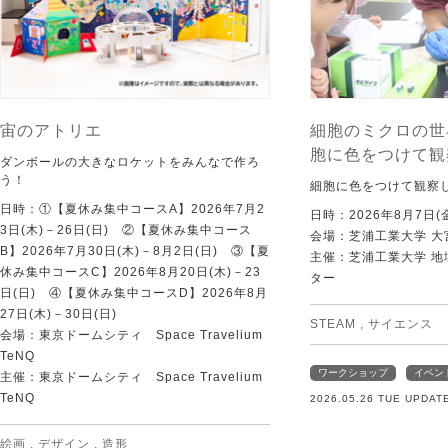
宙のアトリエ
細胞のミクロの世
胞に色をつけて観
ダンボールの大きなロケットをみんなで作ろ
う！
細胞に色をつけて観察
日時：①【夏休み集中コースA】2026年7月2
日時：2026年8月7日(
3日(木)－26日(日) ②【夏休み集中コース
会場：芝浦工業大学 大
B】2026年7月30日(木)－8月2日(日) ③【夏
主催：芝浦工業大学 
休み集中コースC】2026年8月20日(木)－23
ター
日(日) ④【夏休み集中コースD】2026年8月
27日(木)－30日(日)
STEAM
,
サイエンス
会場：東京ドームシティ Space Travelium
TeNQ
ワークショップ
イベン
主催：東京ドームシティ Space Travelium
TeNQ
2026.05.26 TUE UPDAT
絵画
,
デザイン
,
造形