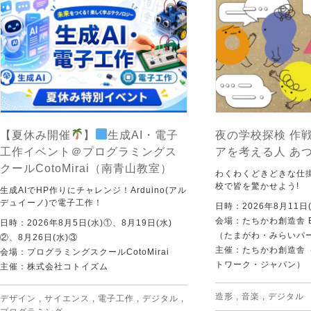
【夏休み開催
】
生成AI・電子
夜の学校探検 作戦
工作イベント＠プログラミングス
アを考える人 あ
クールCotoMirai（南青山教室）
わくわくどきどきな仕
校で皆を驚かせよう!
生成AIでHP作りにチャレンジ！Arduino(アル
デュイーノ)で電子工作！
日時：2026年8月11日(
会場：たちかわ創造舎 
日時：2026年8月5日(水)①、8月19日(水)
（たまがわ・みらいパ
②、8月26日(水)③
主催：たちかわ創造舎（
会場：プログラミングスクールCotoMirai
トワーク・ジャパン）
主催：株式会社コトイズム
造形
,
音楽
,
デジタル
デザイン
,
サイエンス
,
電子工作
,
デジタル
,