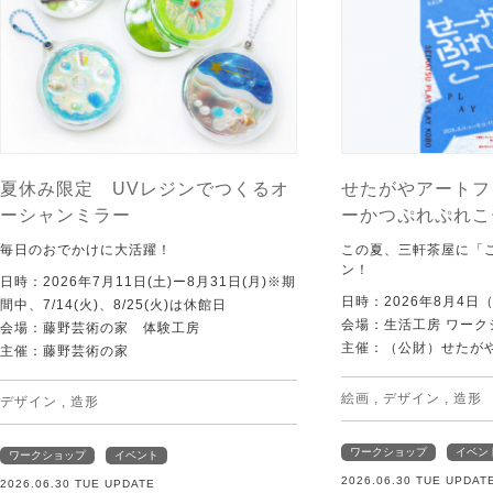
夏休み限定 UVレジンでつくるオ
せたがやアートフ
ーシャンミラー
ーかつぷれぷれこ
毎日のおでかけに大活躍！
この夏、三軒茶屋に「
ン！
日時：2026年7月11日(土)ー8月31日(月)※期
日時：2026年8月4日
間中、7/14(火)、8/25(火)は休館日
会場：生活工房 ワーク
会場：藤野芸術の家 体験工房
主催：（公財）せたが
主催：藤野芸術の家
絵画
,
デザイン
,
造形
デザイン
,
造形
ワークショップ
イベン
ワークショップ
イベント
2026.06.30 TUE UPDAT
2026.06.30 TUE UPDATE