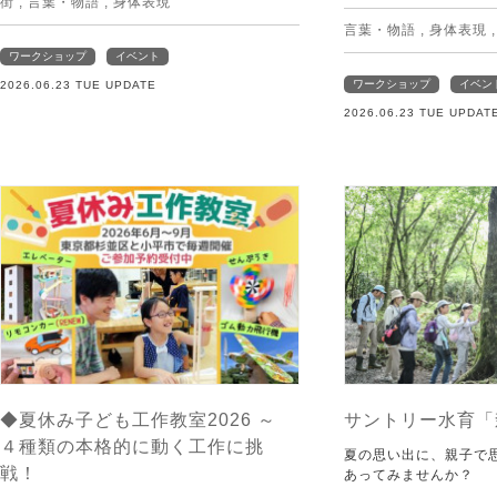
街
,
言葉・物語
,
身体表現
言葉・物語
,
身体表現
ワークショップ
イベント
ワークショップ
イベン
2026.06.23 TUE UPDATE
2026.06.23 TUE UPDAT
◆夏休み子ども工作教室2026 ～
サントリー水育「
４種類の本格的に動く工作に挑
夏の思い出に、親子で
戦！
あってみませんか？