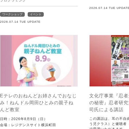
プログラミング
2026.07.14 TUE UPDAT
ワークショップ
イベント
2026.07.14 TUE UPDATE
Eテレのおねんどお姉さんでおなじ
文化庁事業『忍者
み！ねんドル岡田ひとみの親子ね
の秘密』忍者研究
んど教室
司氏による講話
この講話は、耳の不自
日時：2026年8月9日（日）
う児クラス）と健聴者
会場：レジデンスサイト横浜町田
で受講いただきます。