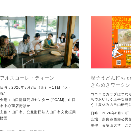
アルスコーレ・ティーン！
親子うどん打ち d
きらめきワークシ
日時：2026年8月7日（金）－11日（火・
祝）
ココロとカラダはつな
ちでおいしく上手な身
会場：山口情報芸術センター [YCAM]、山口
う！夏休みの自由研究
市中心商店街ほか
主催：山口市、公益財団法人山口市文化振興
日時：2026年8月23
財団
会場：奈良市西部公民館 
主催：帝塚山大学 こ