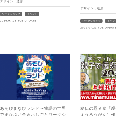
デザイン
,
造形
デザイン
,
造形
ワークショップ
イベント
2026.07.28 TUE UPDATE
ワークショップ
イベン
2026.07.21 TUE UPDAT
あそびまなびランド〜物語の世界
秘伝の忍者食『親
でまなぶお金＆おしごとワークシ
ょうろうがん）作