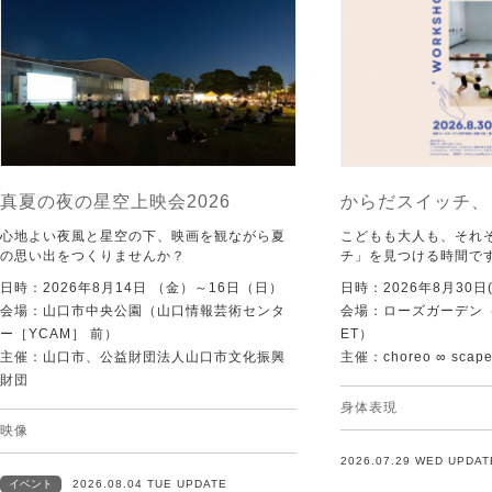
真夏の夜の星空上映会2026
からだスイッチ、
心地よい夜風と星空の下、映画を観ながら夏
こどもも大人も、それ
の思い出をつくりませんか？
チ」を見つける時間で
日時：2026年8月14日 （金）～16日（日）
日時：2026年8月30日(
会場：山口市中央公園（山口情報芸術センタ
会場：ローズガーデン（KI
ー［YCAM］ 前）
ET）
主催：山口市、公益財団法人山口市文化振興
主催：choreo ∞ scap
財団
身体表現
映像
2026.07.29 WED UPDAT
イベント
2026.08.04 TUE UPDATE