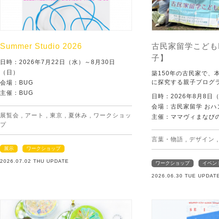
Summer Studio 2026
古民家留学こども
子】
日時：2026年7月22日（水）～8月30日
（日）
築150年の古民家で、
に探究する親子プログ
会場：BUG
主催：BUG
日時：2026年8月8日
会場：古民家留学 おハ
展覧会
,
アート
,
東京
,
夏休み
,
ワークショッ
主催：ママヴィまなび
プ
言葉・物語
,
デザイン
展示
ワークショップ
2026.07.02 THU UPDATE
ワークショップ
イベン
2026.06.30 TUE UPDAT