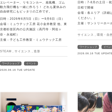
日時：7-8月の土日・
エレベーター、リモコンカー、扇風機、ゴム
動力飛行機を一緒に作ろう！ どれも夏休みの
日程で開催
自由研究にもピッタリの工作です。
会場：各エリア（詳細は
ください。）
日時：2026年6月5日（日）ー9月6日（日）
主催：サントリーホー
会場：ミュウテック工房 花小金井教室 他、東
京都杉並区内の公共施設（高円寺・阿佐ヶ
谷・永福町）
サイエンス
,
環境・自
主催：子ども工作教室・ミュウテック工房
ワークショップ
イベン
STEAM
,
サイエンス
,
造形
2026.06.16 TUE UPDAT
ワークショップ
イベント
2026.06.16 TUE UPDATE