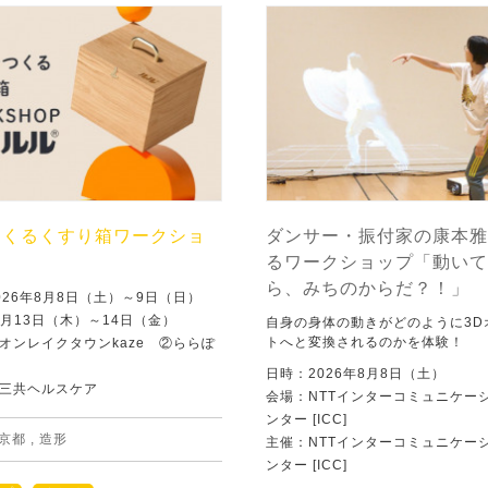
つくるくすり箱ワークショ
ダンサー・振付家の康本雅
るワークショップ「動いて
ら、みちのからだ？！」
026年8月8日（土）～9日（日）
8月13日（木）～14日（金）
自身の身体の動きがどのように3D
トへと変換されるのかを体験！
オンレイクタウンkaze ②ららぽ
日時：2026年8月8日（土）
三共ヘルスケア
会場：NTTインターコミュニケー
ンター [ICC]
京都
,
造形
主催：NTTインターコミュニケー
ンター [ICC]