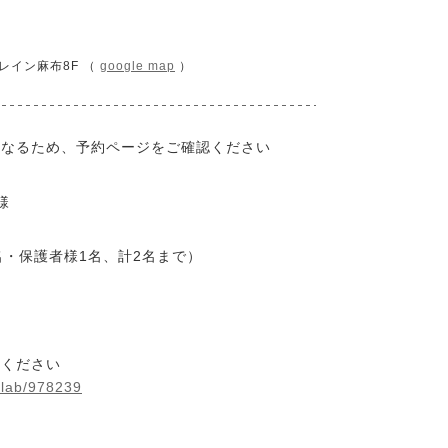
レイン麻布8F （
google map
）
異なるため、予約ページをご確認ください
様
名・保護者様1名、計2名まで）
みください
ulab/978239