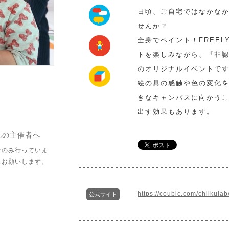
日頃、ご自宅ではなかなか
せんか？
全身でペイント！FREE
トを楽しみながら、『非
のオリジナルイベントで
絵の具の感触や色の変化
きなキャンバスに向かう
出す効果もあります。
れの主催者へ
介のみ行っていま
へお願いします。
https://coubic.com/chiikula
公式サイト