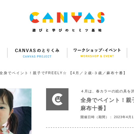
全身でペイント！親子でFREELY☆ 【4月／２歳-３歳／麻布十番】
４月は、春カラーの絵の具を
全身でペイント！親子
麻布十番】
開催日時（期間）： 2023年4月