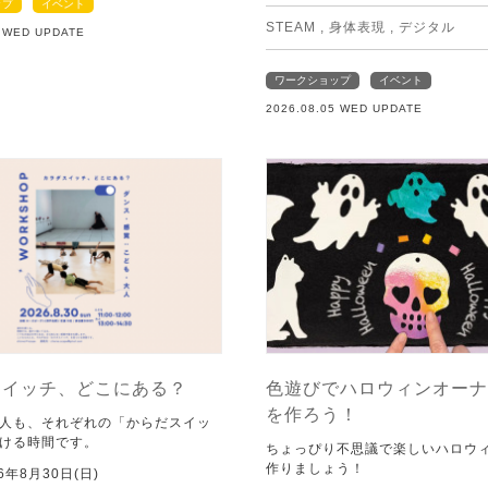
ップ
イベント
STEAM
,
身体表現
,
デジタル
5 WED UPDATE
ワークショップ
イベント
2026.08.05 WED UPDATE
スイッチ、どこにある？
色遊びでハロウィンオーナ
を作ろう！
人も、それぞれの「からだスイッ
ける時間です。
ちょっぴり不思議で楽しいハロウ
作りましょう！
6年8月30日(日)