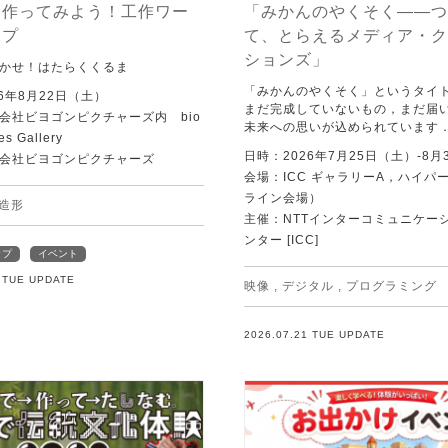
を作ってみよう！工作ワー
「みかんのやくそく——つ
ップ
て、とらえるメディア・ク
ションズ」
かせ！はたらくくるま
「みかんのやくそく」というタイ
6年8月22日（土）
まだ完成していないもの，まだ届
会社ビヨゴンピクチャーズ内 bio
未来への思いが込められています
es Gallery
日時：2026年7月25日（土）-8月
会社ビヨゴンピクチャーズ
会場：ICC ギャラリーA，ハイパー
ライン会場）
造形
主催：NTTインターコミュニケー
ンター [ICC]
ップ
イベント
1 TUE UPDATE
映像
,
デジタル
,
プログラミング
2026.07.21 TUE UPDATE