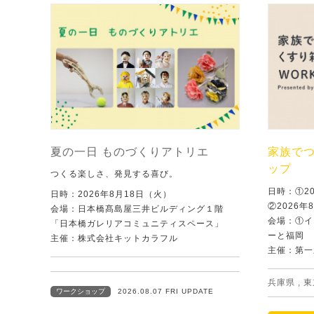
夏の一日 ものづくりアトリエ
家族で
ップ
つくる楽しさ、発見する喜び。
日時：①2
日時：2026年8月18日（火）
②2026年
会場：日本橋髙島屋三井ビルディング１階
会場：①イ
「日本橋ガレリアコミュニティスペース」
ーと福岡
主催：株式会社キットカラフル
主催：第一
兵庫県
,
東
ワークショップ
2026.08.07 FRI UPDATE