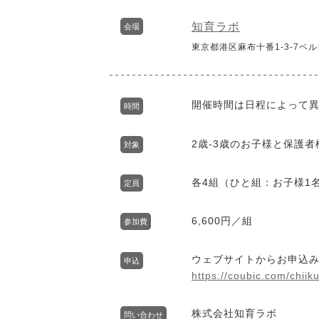
知育ラボ
会場
東京都港区麻布十番1-3-7ベル
開催時間は日程によって
時間
2歳-3歳のお子様と保護者
対象
各4組（ひと組：お子様1
定員
6,600円／組
参加費
ウェブサイトからお申込
申込
https://coubic.com/chiik
株式会社知育ラボ
問い合わせ