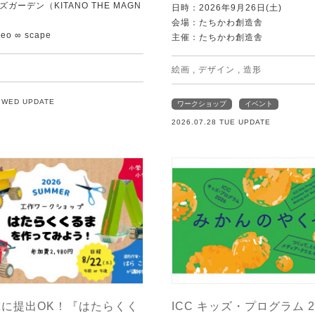
ガーデン（KITANO THE MAGN
日時：2026年9月26日(土)
会場：たちかわ創造舎
o ∞ scape
主催：たちかわ創造舎
絵画
,
デザイン
,
造形
9 WED UPDATE
ワークショップ
イベント
2026.07.28 TUE UPDATE
に提出OK！『はたらくく
ICC キッズ・プログラム 2