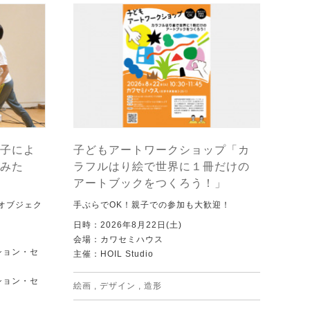
子によ
子どもアートワークショップ「カ
みた
ラフルはり絵で世界に１冊だけの
アートブックをつくろう！」
オブジェク
手ぶらでOK！親子での参加も大歓迎！
日時：2026年8月22日(土)
会場：カワセミハウス
ション・セ
主催：HOIL Studio
ション・セ
絵画
,
デザイン
,
造形