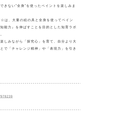
できない”全身”を使ったペイントを楽しみま
LY☆は、大量の絵の具と全身を使ってペイン
認知能力』を伸ばすことを目的とした知育ラボ
す。
を楽しみながら「探究心」を育て、自分より大
ことで「チャレンジ精神」や「表現力」を引き
b/978239