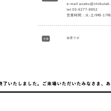
e-mail:azabu@chiikulab
tel:03-6277-8852
営業時間：火-土/9時-17時
知育ラボ
主催