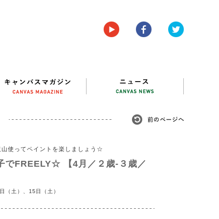
沢山使ってペイントを楽しましょう☆
でFREELY☆ 【4月／２歳-３歳／
1日（土）、15日（土）