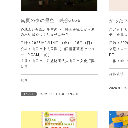
真夏の夜の星空上映会2026
からだ
心地よい夜風と星空の下、映画を観ながら夏
こどもも大
の思い出をつくりませんか？
チ」を見つ
日時：2026年8月14日 （金）～16日（日）
日時：202
会場：山口市中央公園（山口情報芸術センタ
会場：ローズ
ー［YCAM］ 前）
ET）
主催：山口市、公益財団法人山口市文化振興
主催：chore
財団
身体表現
映像
2026.07.2
イベント
2026.08.04 TUE UPDATE