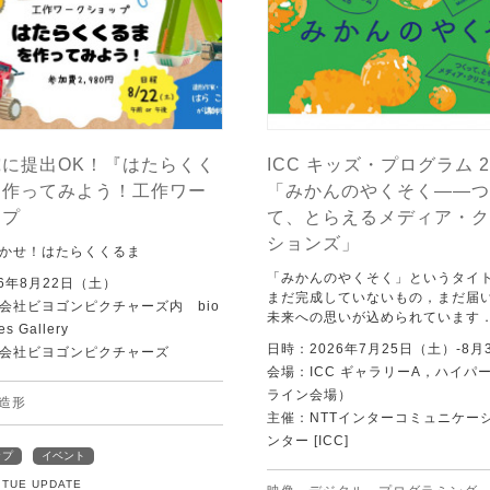
に提出OK！『はたらくく
ICC キッズ・プログラム 2
を作ってみよう！工作ワー
「みかんのやくそく——つ
ップ
て、とらえるメディア・ク
ションズ」
かせ！はたらくくるま
「みかんのやくそく」というタイ
6年8月22日（土）
まだ完成していないもの，まだ届
会社ビヨゴンピクチャーズ内 bio
未来への思いが込められています
es Gallery
日時：2026年7月25日（土）-8月
会社ビヨゴンピクチャーズ
会場：ICC ギャラリーA，ハイパー
ライン会場）
造形
主催：NTTインターコミュニケー
ンター [ICC]
ップ
イベント
1 TUE UPDATE