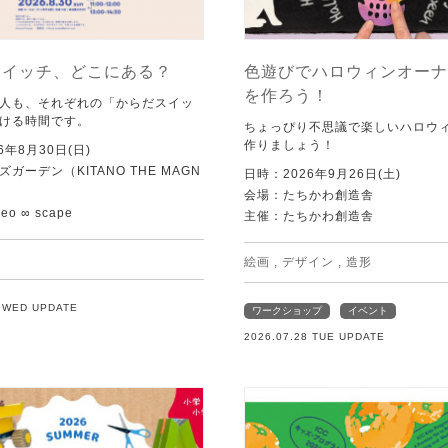
スイッチ、どこにある？
色遊びでハロウィンオーナ
を作ろう！
人も、それぞれの「からだスイッ
ける時間です。
ちょっぴり不思議で楽しいハロウ
作りましょう！
6年8月30日(日)
ガーデン（KITANO THE MAGN
日時：2026年9月26日(土)
会場：たちかわ創造舎
o ∞ scape
主催：たちかわ創造舎
絵画
,
デザイン
,
造形
9 WED UPDATE
ワークショップ
イベント
2026.07.28 TUE UPDATE