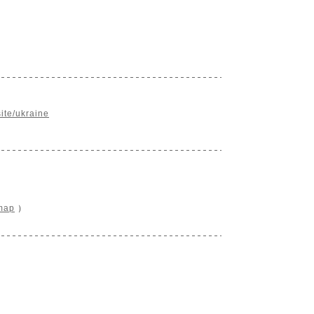
ite/ukraine
map
）