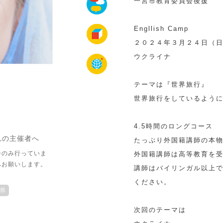
一宮市教育委員会後援
Engllish Camp
２０２４年３月２４日（
ウクライナ
テーマは『世界旅行』
世界旅行をしているよう
4.5時間のロングコース
れの主催者へ
たっぷり外国籍講師の本
介のみ行っていま
外国籍講師は高等教育を
へお願いします。
講師はバイリンガル以上
ください。
県
次回のテーマは