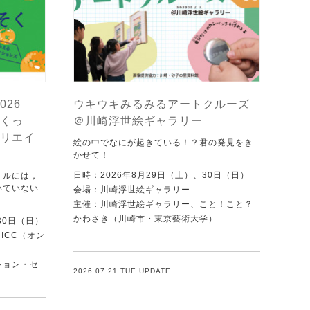
026
ウキウキみるみるアートクルーズ
くっ
＠川崎浮世絵ギャラリー
リエイ
絵の中でなにが起きている！？君の発見をき
かせて！
日時：2026年8月29日（土）、30日（日）
トルには，
いていない
会場：川崎浮世絵ギャラリー
．
主催：川崎浮世絵ギャラリー、こと！こと？
かわさき（川崎市・東京藝術大学）
30日（日）
ICC（オン
ション・セ
2026.07.21 TUE UPDATE