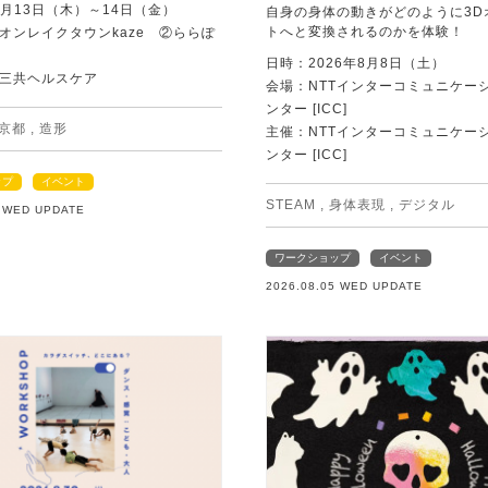
8月13日（木）～14日（金）
自身の身体の動きがどのように3D
トへと変換されるのかを体験！
オンレイクタウンkaze ②ららぽ
日時：2026年8月8日（土）
三共ヘルスケア
会場：NTTインターコミュニケー
ンター [ICC]
京都
,
造形
主催：NTTインターコミュニケー
ンター [ICC]
ップ
イベント
STEAM
,
身体表現
,
デジタル
5 WED UPDATE
ワークショップ
イベント
2026.08.05 WED UPDATE