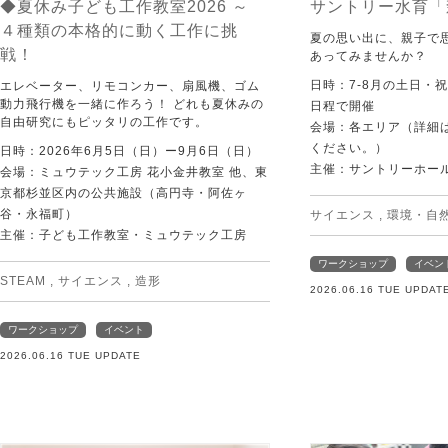
◆夏休み子ども工作教室2026 ～
サントリー水育「
４種類の本格的に動く工作に挑
夏の思い出に、親子で
戦！
あってみませんか？
日時：7-8月の土日・
エレベーター、リモコンカー、扇風機、ゴム
動力飛行機を一緒に作ろう！ どれも夏休みの
日程で開催
自由研究にもピッタリの工作です。
会場：各エリア（詳細は
ください。）
日時：2026年6月5日（日）ー9月6日（日）
主催：サントリーホー
会場：ミュウテック工房 花小金井教室 他、東
京都杉並区内の公共施設（高円寺・阿佐ヶ
谷・永福町）
サイエンス
,
環境・自
主催：子ども工作教室・ミュウテック工房
ワークショップ
イベン
STEAM
,
サイエンス
,
造形
2026.06.16 TUE UPDAT
ワークショップ
イベント
2026.06.16 TUE UPDATE