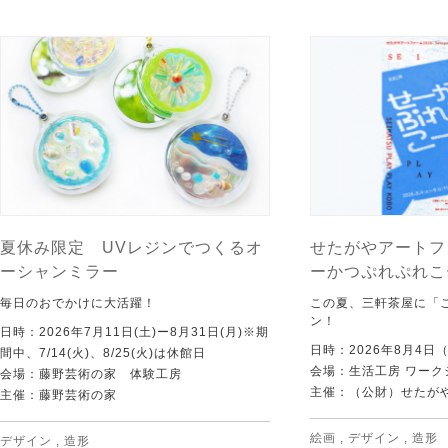
夏休み限定 UVレジンでつくるオ
せたがやアートフ
ーシャンミラー
ーかつぷれぷれこ
毎日のおでかけに大活躍！
この夏、三軒茶屋に「
ン！
日時：2026年7月11日(土)ー8月31日(月)※期
日時：2026年8月4日
間中、7/14(火)、8/25(火)は休館日
会場：生活工房 ワーク
会場：藤野芸術の家 体験工房
主催：（公財）せたが
主催：藤野芸術の家
絵画
,
デザイン
,
造形
デザイン
,
造形