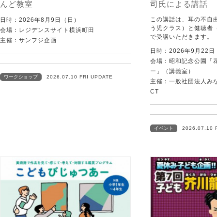
んど教室
司氏による講話
この講話は、耳の不自
日時：2026年8月9日（日）
う児クラス）と健聴者
会場：レジデンスサイト横浜町田
で受講いただきます。
主催：サンフジ企画
日時：2026年9月22
会場：昭和記念公園「
ー」（講義室）
ワークショップ
2026.07.10 FRI UPDATE
主催：一般社団法人みなむ
CT
イベント
2026.07.10 