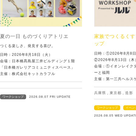
夏の一日 ものづくりアトリエ
家族でつくるくす
ップ
つくる楽しさ、発見する喜び。
日時：①2026年8月
日時：2026年8月18日（火）
②2026年8月13日（
会場：日本橋髙島屋三井ビルディング１階
会場：①イオンレイクタ
「日本橋ガレリアコミュニティスペース」
ーと福岡
主催：株式会社キットカラフル
主催：第一三共ヘルス
兵庫県
,
東京都
,
造形
ワークショップ
2026.08.07 FRI UPDATE
ワークショップ
イベン
2026.08.05 WED UPDAT