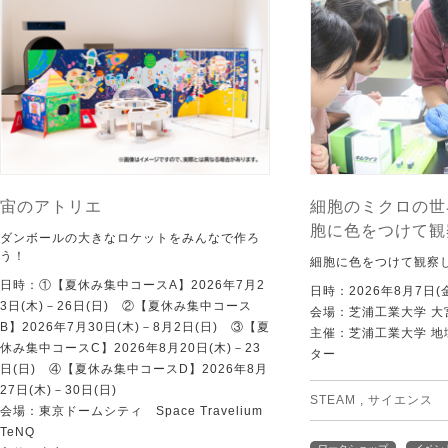
宙のアトリエ
細胞のミクロの世
胞に色をつけて観
ダンボールの大きなロケットをみんなで作ろ
う！
細胞に色をつけて観察
日時：①【夏休み集中コースA】2026年7月2
日時：2026年8月7日(
3日(木)－26日(日) ②【夏休み集中コース
会場：芝浦工業大学 大
B】2026年7月30日(木)－8月2日(日) ③【夏
主催：芝浦工業大学 
休み集中コースC】2026年8月20日(木)－23
ター
日(日) ④【夏休み集中コースD】2026年8月
27日(木)－30日(日)
STEAM
,
サイエンス
会場：東京ドームシティ Space Travelium
TeNQ