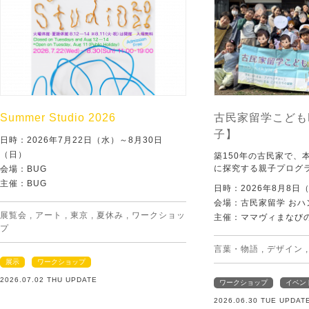
Summer Studio 2026
古民家留学こども
子】
日時：2026年7月22日（水）～8月30日
（日）
築150年の古民家で、
に探究する親子プログ
会場：BUG
主催：BUG
日時：2026年8月8日
会場：古民家留学 おハ
展覧会
,
アート
,
東京
,
夏休み
,
ワークショッ
主催：ママヴィまなび
プ
言葉・物語
,
デザイン
展示
ワークショップ
2026.07.02 THU UPDATE
ワークショップ
イベン
2026.06.30 TUE UPDAT