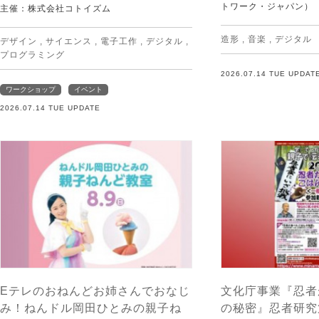
トワーク・ジャパン）
主催：株式会社コトイズム
造形
,
音楽
,
デジタル
デザイン
,
サイエンス
,
電子工作
,
デジタル
,
プログラミング
2026.07.14 TUE UPDAT
ワークショップ
イベント
2026.07.14 TUE UPDATE
Eテレのおねんどお姉さんでおなじ
文化庁事業『忍者
み！ねんドル岡田ひとみの親子ね
の秘密』忍者研究