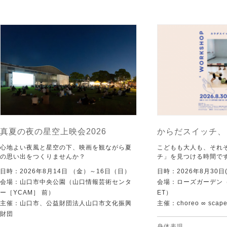
真夏の夜の星空上映会2026
からだスイッチ、
心地よい夜風と星空の下、映画を観ながら夏
こどもも大人も、それ
の思い出をつくりませんか？
チ」を見つける時間で
日時：2026年8月14日 （金）～16日（日）
日時：2026年8月30日(
会場：山口市中央公園（山口情報芸術センタ
会場：ローズガーデン（KI
ー［YCAM］ 前）
ET）
主催：山口市、公益財団法人山口市文化振興
主催：choreo ∞ scap
財団
身体表現