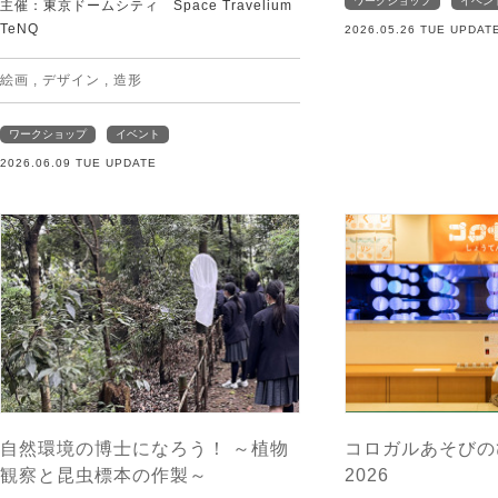
ワークショップ
イベン
主催：東京ドームシティ Space Travelium
TeNQ
2026.05.26 TUE UPDAT
絵画
,
デザイン
,
造形
ワークショップ
イベント
2026.06.09 TUE UPDATE
自然環境の博士になろう！ ～植物
コロガルあそびの
観察と昆虫標本の作製～
2026