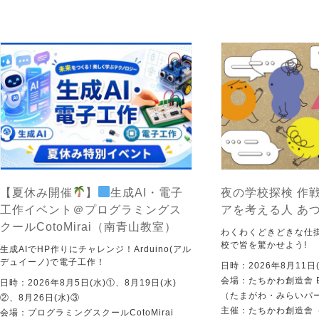
【夏休み開催
】
生成AI・電子
夜の学校探検 作戦
工作イベント＠プログラミングス
アを考える人 あ
クールCotoMirai（南青山教室）
わくわくどきどきな仕
校で皆を驚かせよう!
生成AIでHP作りにチャレンジ！Arduino(アル
デュイーノ)で電子工作！
日時：2026年8月11日(
会場：たちかわ創造舎 
日時：2026年8月5日(水)①、8月19日(水)
（たまがわ・みらいパ
②、8月26日(水)③
主催：たちかわ創造舎（
会場：プログラミングスクールCotoMirai