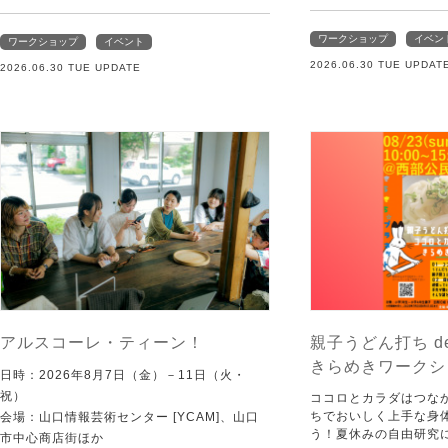
ワークショップ
イベン
ワークショップ
イベント
2026.06.30 TUE UPDAT
2026.06.30 TUE UPDATE
アルスコーレ・ティーン！
親子うどん打ち d
きらめきワークシ
日時：2026年8月7日（金）－11日（火・
祝）
ココロとカラダはつな
ちでおいしく上手な身
会場：山口情報芸術センター [YCAM]、山口
う！夏休みの自由研究
市中心商店街ほか