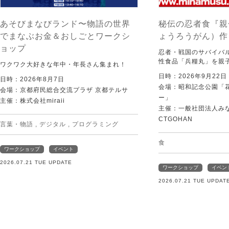
あそびまなびランド〜物語の世界
秘伝の忍者食『親
でまなぶお金＆おしごとワークシ
ょうろうがん）作
ョップ
忍者・戦国のサバイバ
性食品「兵糧丸」を親
ワクワク大好きな年中・年長さん集まれ！
日時：2026年9月22
日時：2026年8月7日
会場：昭和記念公園「
会場：京都府民総合交流プラザ 京都テルサ
ー」
主催：株式会社miraii
主催：一般社団法人みなむ
CTGOHAN
言葉・物語
,
デジタル
,
プログラミング
食
ワークショップ
イベント
2026.07.21 TUE UPDATE
ワークショップ
イベン
2026.07.21 TUE UPDAT