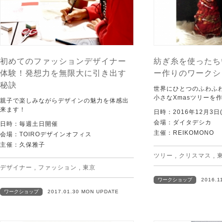
初めてのファッションデザイナー
紡ぎ糸を使ったち
体験！発想力を無限大に引き出す
ー作りのワークシ
秘訣
世界にひとつのふわふ
小さなXmasツリーを
親子で楽しみながらデザインの魅力を体感出
来ます！
日時：2016年12月3日(
会場：ダイタデシカ
日時：毎週土日開催
主催：REIKOMONO
会場：TOIROデザインオフィス
主催：久保雅子
ツリー
,
クリスマス
,
デザイナー
,
ファッション
,
東京
ワークショップ
2016.1
ワークショップ
2017.01.30 MON UPDATE