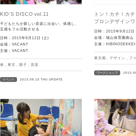
KID’S DISCO vol.11
トン！カチ！カチ！
プロンデザインワ
子どもたちが新しい音楽に出会い、体感し、
五感をフル活動させる
日時：2015年9月12
会場：城山保育園南山
日時：2015年9月12日 (土)
主催：HIBINOSEKKEI+Y
会場：VACANT
主催：VACANT
東京都
,
デザイン
,
フ
食
,
東京
,
親子
,
音楽
ワークショップ
2015.0
イベント
2015.09.10 THU UPDATE