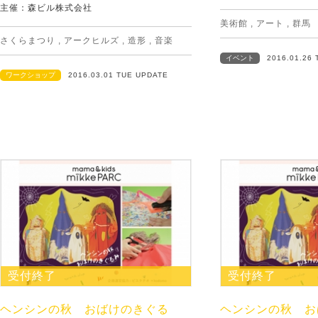
主催：森ビル株式会社
美術館
,
アート
,
群馬
さくらまつり
,
アークヒルズ
,
造形
,
音楽
イベント
2016.01.26
ワークショップ
2016.03.01 TUE UPDATE
受付終了
受付終了
ヘンシンの秋 おばけのきぐる
ヘンシンの秋 お