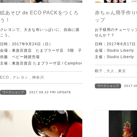
絵あそび de ECO PACKをつくろ
赤ちゃん用手作り
う！
ップ
クレヨンで、大きな布いっぱいに、自由に描
お子様用のチューリッ
こう。
せんか？？
日時：2017年9月24日（日）
日時：2017年6月17
会場：東急百貨店 たまプラーザ店 5階 子
会場：Studio Liberty
供服 ベビー雑貨売場
主催：Studio Liberty
主催：東急百貨店 たまプラーザ店 / Camphor
帽子
,
大人
,
東京
ECO
,
クレヨン
,
神奈川
ワークショップ
2017.0
ワークショップ
2017.09.22 FRI UPDATE