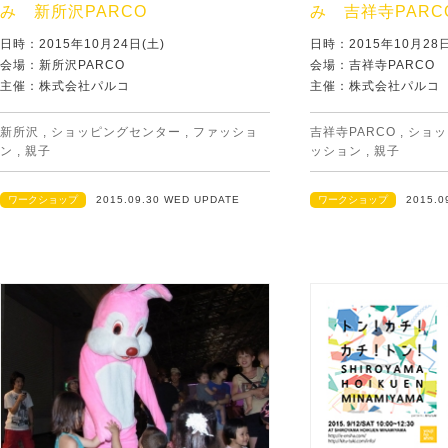
み 新所沢PARCO
み 吉祥寺PARC
日時：2015年10月24日(土)
日時：2015年10月28日
会場：新所沢PARCO
会場：吉祥寺PARCO
主催：株式会社パルコ
主催：株式会社パルコ
新所沢
,
ショッピングセンター
,
ファッショ
吉祥寺PARCO
,
ショッ
ン
,
親子
ッション
,
親子
ワークショップ
2015.09.30 WED UPDATE
ワークショップ
2015.0