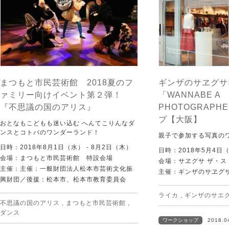
まつもと市民芸術館 2018夏のフ
ギンザのサヱグサ
ァミリー向けイベント第２弾！
「WANNABE A
『不思議の国のアリス』
PHOTOGRAP
プ【大阪】
おとなもこどもも迷い込む へんてこりんなダ
ンスとコトバのワンダーランド！
親子で参加する写真の
日時：2018年8月1日（水） - 8月2日（木）
日時：2018年5月4日
会場：まつもと市民芸術館 特設会場
会場：サヱグサ ザ・ス
主催：主催：一般財団法人松本市芸術文化振
主催：ギンザのサヱグ
興財団／後援：松本市、松本市教育委員会
ライカ
,
ギンザのサエ
不思議の国のアリス
,
まつもと市民芸術館
,
ダンス
ワークショップ
2018.0