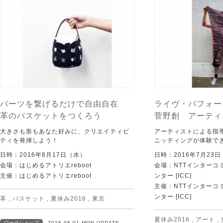
パーツを繋げるだけで自由自在
ライヴ・パフォ
革のバスケットをつくろう
菅野創 アーティ
大きさも形もあなた好みに、クリエイティビ
アーティストによる指
ティを発揮しよう！
ニッティングが体験で
日時：2016年8月17日（水）
日時：2016年7月23
会場：はじめるアトリエreboot
会場：NTTインターコ
主催：はじめるアトリエreboot
ンター [ICC]
主催：NTTインターコ
ンター [ICC]
革
,
バスケット
,
夏休み2016
,
東京
夏休み2016
,
アート
,
ワークショップ
2016.08.01 MON UPDATE