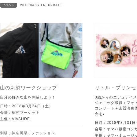
イベント
2018.04.27 FRI UPDATE
山の刺繍ワークショップ
リトル・プリンセ
自分の好きな山を刺繍しよう！
3歳からのエデュテイ
ジェニック撮影＋フォ
日時：2018年3月24日（土）
コンサート＋楽器演奏
会場：稲村マーケット
会を♪
主催：VIVAHDE
日時：2018年3月31
会場：ヤマハ銀座コン
刺繍
,
神奈川県
,
ファッション
主催：ヤマハミュージ