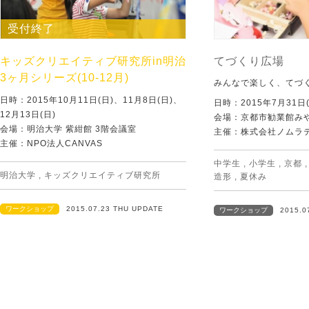
受付終了
キッズクリエイティブ研究所in明治
てづくり広場
3ヶ月シリーズ(10-12月)
みんなで楽しく、てづ
日時：2015年10月11日(日)、11月8日(日)、
日時：2015年7月31日(
12月13日(日)
会場：京都市勧業館み
会場：明治大学 紫紺館 3階会議室
主催：株式会社ノムラ
主催：NPO法人CANVAS
中学生
,
小学生
,
京都
明治大学
,
キッズクリエイティブ研究所
造形
,
夏休み
ワークショップ
2015.07.23 THU UPDATE
ワークショップ
2015.0