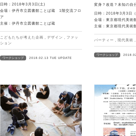
日時：2018年3月3日(土)
変身？改造？未知の自
会場：伊丹市立図書館ことば蔵 1階交流フロ
日時：2018年3月3日
ア
会場：東京都現代美術
主催：伊丹市立図書館ことば蔵
主催：東京都現代美術
こどもたちが考えた企画
,
デザイン
,
ファッ
パーティー
,
現代美術
ション
ワークショップ
2018.0
ワークショップ
2018.02.13 TUE UPDATE