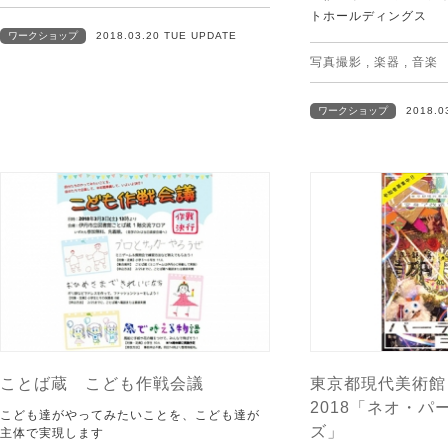
トホールディングス
ワークショップ
2018.03.20 TUE UPDATE
写真撮影
,
楽器
,
音楽
ワークショップ
2018.0
ことば蔵 こども作戦会議
東京都現代美術館
2018「ネオ・パ
こども達がやってみたいことを、こども達が
ズ」
主体で実現します