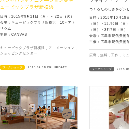
パシャパシャアニメ―ション＠キ
ツキイチ・ワークシ
ュービックプラザ新横浜
つくるたのしさをゲン
日時：2015年9月21日（月）－ 22日（火）
日時：2015年10月18
会場：キュービックプラザ新横浜 10F アト
（日）・12月6日（日）
リウム
（日）・2月7日（日）
主催：CANVAS
会場：広島市現代美術
主催：広島市現代美術
キュービックプラザ新横浜
,
アニメーション
,
ショッピングセンター
広島
,
無料
,
工作
,
ミ
ワークショップ
2015.09.18 FRI UPDATE
ワークショップ
2015.0