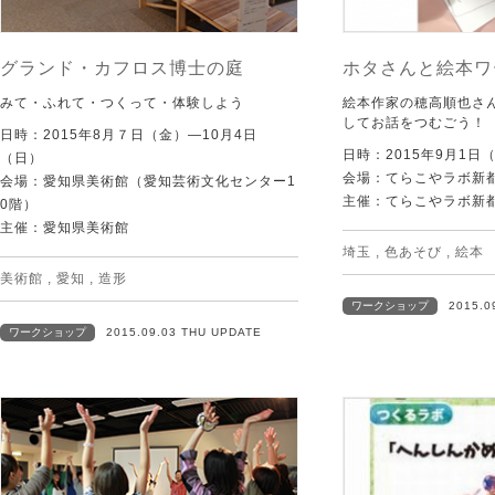
グランド・カフロス博士の庭
ホタさんと絵本ワ
みて・ふれて・つくって・体験しよう
絵本作家の穂高順也さ
してお話をつむごう！
日時：2015年8月７日（金）—10月4日
日時：2015年9月1日
（日）
会場：てらこやラボ新
会場：愛知県美術館（愛知芸術文化センター1
主催：てらこやラボ新
0階）
主催：愛知県美術館
埼玉
,
色あそび
,
絵本
美術館
,
愛知
,
造形
ワークショップ
2015.0
ワークショップ
2015.09.03 THU UPDATE