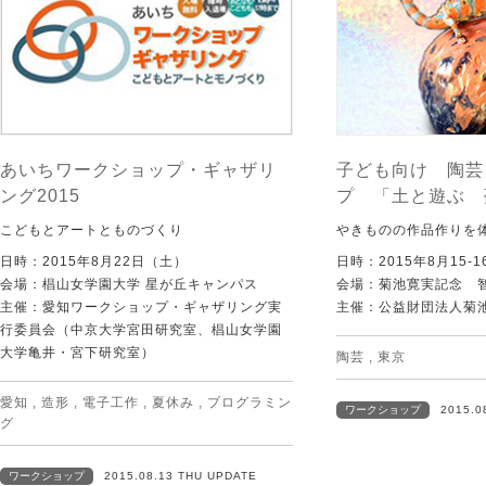
あいちワークショップ・ギャザリ
子ども向け 陶芸
ング2015
プ 「土と遊ぶ 
こどもとアートとものづくり
やきものの作品作りを
日時：2015年8月22日（土）
日時：2015年8月15-1
会場：椙山女学園大学 星が丘キャンパス
会場：菊池寛実記念 
主催：愛知ワークショップ・ギャザリング実
主催：公益財団法人菊
行委員会（中京大学宮田研究室、椙山女学園
大学亀井・宮下研究室）
陶芸
,
東京
愛知
,
造形
,
電子工作
,
夏休み
,
プログラミン
ワークショップ
2015.0
グ
ワークショップ
2015.08.13 THU UPDATE