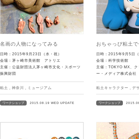
名画の人物になってみる
おちゃっぴ粘土で
日時：2015年9月23日（水・祝）
日時：2015年9月5日
会場：茅ヶ崎市美術館 アトリエ
会場：科学技術館
主催：公益財団法人茅ヶ崎市文化・スポーツ
主催：TOKYO MX
振興財団
ー・メディア株式会社
粘土
,
神奈川
,
ミュージアム
粘土キャラクター
,
デ
ワークショップ
2015.08.19 WED UPDATE
ワークショップ
2015.0