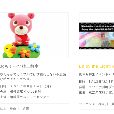
おちゃっぴ粘土教室
Enjoy the Lig
やわらかでカラフルでひび割れしない不思議
夏休み特別イベント20
な粘土でキャラ作り。
日時：8月13日(木)-8月
日時：２０１５年８月２４日（月）
会場：ラゾーナ川崎プラ
会場：相模原駅ビルit's５階
主催：東芝未来科学館
主催：相模原カルチャーセンター
サイエンス
,
神奈川
,
粘土
,
神奈川
,
造形