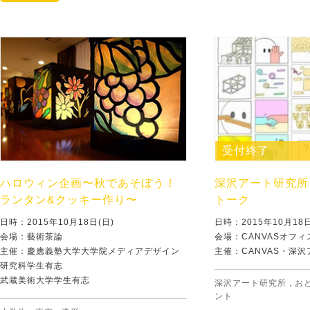
受付終了
ハロウィン企画〜秋であそぼう！
深沢アート研究所
ランタン&クッキー作り〜
トーク
日時：2015年10月18日(日)
日時：2015年10月1
会場：藝術茶論
会場：CANVASオフィ
主催：慶應義塾大学大学院メディアデザイン
主催：CANVAS・深
研究科学生有志
武蔵美術大学学生有志
深沢アート研究所
,
お
ント