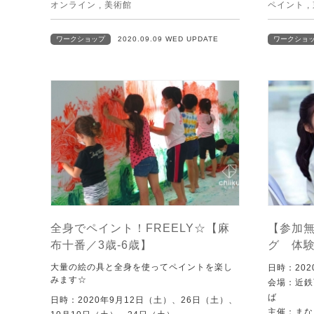
オンライン
,
美術館
ペイント
,
ワークショップ
2020.09.09 WED UPDATE
ワークショ
全身でペイント！FREELY☆【麻
【参加
布十番／3歳-6歳】
グ 体
大量の絵の具と全身を使ってペイントを楽し
日時：202
みます☆
会場：近鉄
ば
日時：2020年9月12日（土）、26日（土）、
主催：まな