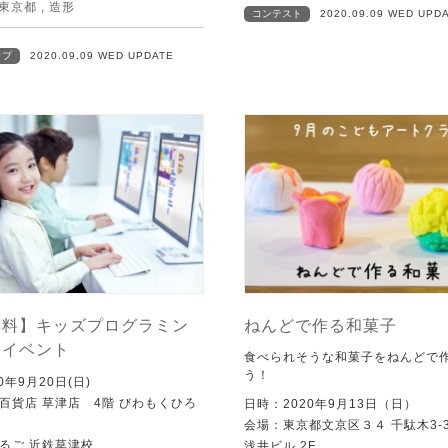
東京都
,
造形
コンテスト
2020.09.09 WED UPD
ップ
2020.09.09 WED UPDATE
無料】キッズプログラミン
ねんどで作る和菓子
験イベント
食べられそうな和菓子をねんどで
う！
0年9月20日(日)
百貨店 草津店 4階 びわもくひろ
日時：2020年9月13日（日）
会場：東京都文京区３４ 千駄木3-34
るご 近鉄草津校
浅井ビル 2F