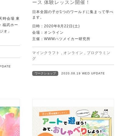
ース 体験レッスン開催！
日本全国の子が1つのワールドに集まって学べ
ます。
天時会場 東
・福武ホー
日時：2020年8月22日(土)
ジオ」
会場：オンライン
主催：WWWハツメイカー研究所
マインクラフト
,
オンライン
,
プログラミン
グ
UPDATE
ワークショップ
2020.08.19 WED UPDATE