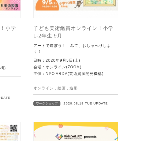
！小学
子ども美術鑑賞オンライン！小学
1-2年生 9月
！
アートで遊ぼう！ みて、おしゃべりしよ
う！
日時：2020年9月5日(土)
会場：オンライン(ZOOM)
構)
主催：NPO ARDA(芸術資源開発機構)
オンライン
,
絵画
,
造形
PDATE
ワークショップ
2020.08.18 TUE UPDATE