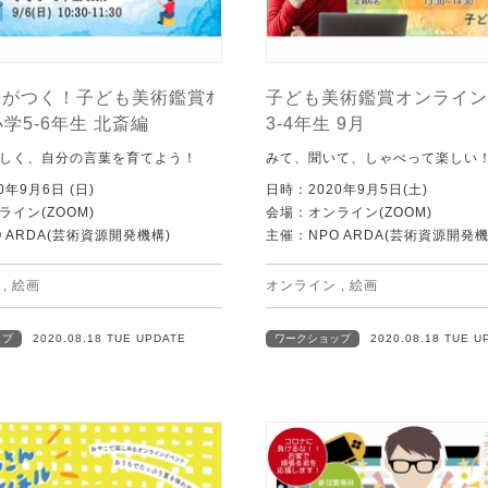
がつく！子ども美術鑑賞ｵ
子ども美術鑑賞オンライン
小学5-6年生 北斎編
3-4年生 9月
しく、自分の言葉を育てよう！
みて、聞いて、しゃべって楽しい
0年9月6日 (日)
日時：2020年9月5日(土)
イン(ZOOM)
会場：オンライン(ZOOM)
 ARDA(芸術資源開発機構)
主催：NPO ARDA(芸術資源開発機
,
絵画
オンライン
,
絵画
ップ
2020.08.18 TUE UPDATE
ワークショップ
2020.08.18 TUE U