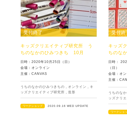
受付終了
受付終
キッズクリエイティブ研究所 う
キッズ
ちのなかのひみつきち 10月
ちのなか
日時：2020年10月25日（日）
日時： 20
会場：オンライン
（日）
主催：CANVAS
会場：オン
主催：CAN
うちのなかのひみつきちの
,
オンライン
,
キ
ッズクリエイティブ研究所
,
造形
うちのなか
ッズクリエ
ワークショップ
2020.09.16 WED UPDATE
ワークショ