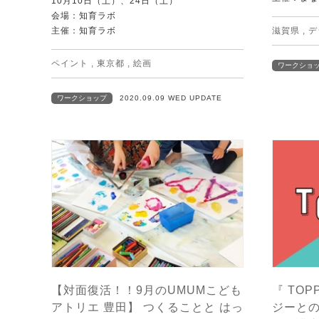
10月10日（土）、24日（土）
会場：知育ラボ
主催：知育ラボ
滋賀県
,
デ
ペイント
,
東京都
,
絵画
ワークショ
ワークショップ
2020.09.09 WED UPDATE
【対面復活！！9月のUMUMこども
『 TOP
アトリエ 豊田】 つくることと はっ
ジーと