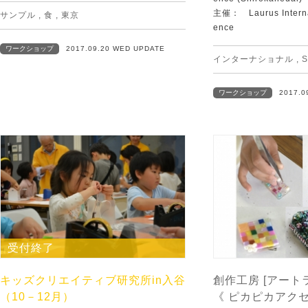
主催： Laurus Internat
サンプル
,
食
,
東京
ence
ワークショップ
2017.09.20 WED UPDATE
インターナショナル
,
ワークショップ
2017.0
受付終了
キッズクリエイティブ研究所in入谷
創作工房 [アート
（10－12月）
《 ピカピカアク