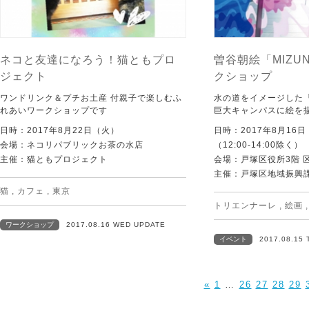
ネコと友達になろう！猫ともプロ
曽谷朝絵「MIZUN
ジェクト
クショップ
ワンドリンク＆プチお土産 付親子で楽しむふ
水の道をイメージした「M
れあいワークショップです
巨大キャンパスに絵を
日時：2017年8月22日（火）
日時：2017年8月16日（
会場：ネコリパブリックお茶の水店
（12:00-14:00除く）
主催：猫ともプロジェクト
会場：戸塚区役所3階 
主催：戸塚区地域振興
猫
,
カフェ
,
東京
トリエンナーレ
,
絵画
ワークショップ
2017.08.16 WED UPDATE
イベント
2017.08.15
«
1
…
26
27
28
29