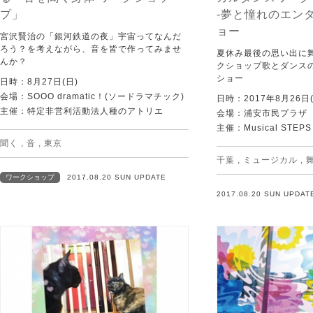
プ」
-夢と憧れのエン
ョー
宮沢賢治の「銀河鉄道の夜」宇宙ってなんだ
ろう？を考えながら、音を皆で作ってみませ
夏休み最後の思い出に
んか？
クショップ歌とダンス
ショー
日時：8月27日(日)
会場：SOOO dramatic！(ソードラマチック)
日時：2017年8月26日(
主催：特定非営利活動法人種のアトリエ
会場：浦安市民プラザ 
主催：Musical STEPS
聞く
,
音
,
東京
千葉
,
ミュージカル
,
ワークショップ
2017.08.20 SUN UPDATE
2017.08.20 SUN UPDAT