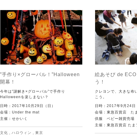
”手作り×グローバル！”Halloween
絵あそび de EC
開幕！
う！
今年は”謎解き×グローバル”で手作り
クレヨンで、大きな布
Halloweenを楽しまない？
こう。
日時：2017年10月29日（日）
日時：2017年9月24
会場：Under the mat
会場：東急百貨店 た
主催：せかいく
供服 ベビー雑貨売場
主催：東急百貨店 たまプラ
文化
,
ハロウィン
,
東京