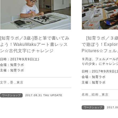
[知育ラボ／3歳-]墨と筆で書いてみ
[知育ラボ／３歳
よう！WakuWakuアート書レッス
で遊ぼう！Explore
ン☆古代文字にチャレンジ
Pictures☆フェ
９月は、フェルメール
日時：2017年9月9日(土)
りの少女』にチャレン
会場：知育ラボ
主催：知育ラボ
日時：2017年9月9日(
会場：知育ラボ
文字
,
墨
,
東京
主催：知育ラボ
名画
,
絵画
,
東京
ワークショップ
2017.08.31 THU UPDATE
ワークショップ
2017.0