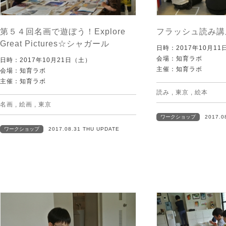
第５４回名画で遊ぼう！Explore
フラッシュ読み講
Great Pictures☆シャガール
日時：2017年10月1
会場：知育ラボ
日時：2017年10月21日（土）
主催：知育ラボ
会場：知育ラボ
主催：知育ラボ
読み
,
東京
,
絵本
名画
,
絵画
,
東京
ワークショップ
2017.0
ワークショップ
2017.08.31 THU UPDATE