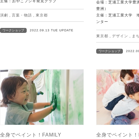
主催：おやこフシギ発見クラブ
会場：芝浦工業大学豊
豊洲）
演劇
,
言葉・物語
,
東京都
主催：芝浦工業大学 
ンター
ワークショップ
2022.09.13 TUE UPDATE
東京都
,
デザイン
,
ま
ワークショップ
2022.0
全身でペイント！FAMILY
全身でペイント！B