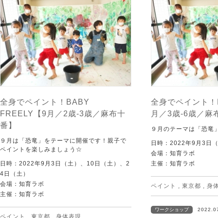
全身でペイント！BABY
全身でペイント！F
FREELY【9月／2歳-3歳／麻布十
月／3歳-6歳／麻
番】
９月のテーマは「恐竜
９月は「恐竜」をテーマに開催です！親子で
日時：2022年9月3日
ペイントを楽しみましょう☆
会場：知育ラボ
日時：2022年9月3日（土）、10日（土）、2
主催：知育ラボ
4日（土）
会場：知育ラボ
ペイント
,
東京都
,
身
主催：知育ラボ
ワークショップ
2022.0
ペイント
,
東京都
,
身体表現