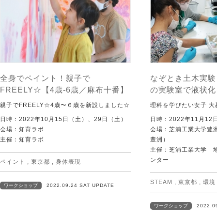
全身でペイント！親子で
なぞとき土木実験
FREELY☆【4歳-6歳／麻布十番】
の実験室で液状化
親子でFREELY☆4歳〜６歳を新設しました☆
理科を学びたい女子 大
日時：2022年10月15日（土）、29日（土）
日時：2022年11月12日
会場：知育ラボ
会場：芝浦工業大学豊
主催：知育ラボ
豊洲）
主催：芝浦工業大学 
ンター
ペイント
,
東京都
,
身体表現
STEAM
,
東京都
,
環境
ワークショップ
2022.09.24 SAT UPDATE
ワークショップ
2022.0