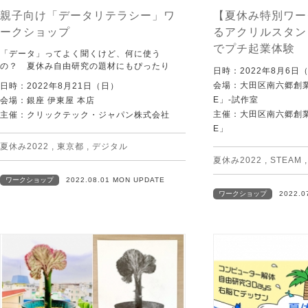
親子向け「データリテラシー」ワ
【夏休み特別ワー
ークショップ
るアクリルスタン
でプチ起業体験
「データ」ってよく聞くけど、何に使う
の？ 夏休み自由研究の題材にもぴったり
日時：2022年8月6日
会場：大田区南六郷創業
日時：2022年8月21日（日）
E」-試作室
会場：銀座 伊東屋 本店
主催：大田区南六郷創業
主催：クリックテック・ジャパン株式会社
E」
夏休み2022
,
東京都
,
デジタル
夏休み2022
,
STEAM
ワークショップ
2022.08.01 MON UPDATE
ワークショップ
2022.0