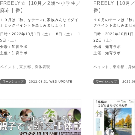
FREELY☆【10月／2歳〜小学生／
FREELY【10月
麻布十番】
番】
１０月は「秋」をテーマに家族みんなでダイ
１０月のテーマは『秋
ナミックペイントを楽しみましょう！
クペイント楽しみませ
日時：2022年10月1日（土）、8日（土）、1
日時：2022年10月1
5日（土）
22日（土）
会場：知育ラボ
会場：知育ラボ
主催：知育ラボ
主催：知育ラボ
ペイント
,
東京都
,
身体表現
ペイント
,
東京都
,
身
ワークショップ
2022.08.31 WED UPDATE
ワークショップ
2022.0