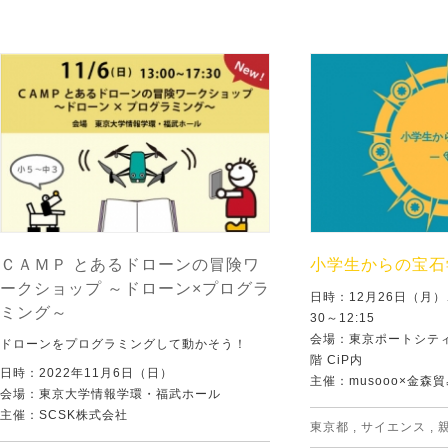
ＣＡＭＰ とあるドローンの冒険ワ
小学生からの宝石
ークショップ ～ドローン×プログラ
日時：12月26日（月）
ミング～
30～12:15
会場：東京ポートシテ
ドローンをプログラミングして動かそう！
階 CiP内
日時：2022年11月6日（日）
主催：musooo×金森
会場：東京大学情報学環・福武ホール
主催：SCSK株式会社
東京都
,
サイエンス
,