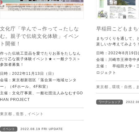
文化庁「学んで→作って→たしな
早稲田こどもまち
む。親子で伝統文化体験」イベン
まちづくりを通して、
ト開催！
楽しいか考えてみよう
日時：2022年8月19日(
作った伝統工芸品を愛でたりお茶をたしなん
だり乙な親子体験イベント★＜一般クラス＞
会場：川崎市王禅寺中
参加者募集！
主催： 早稲田大学・
ロジェクト
日時：2022年11月13日（日）
会場：東京都新宿区「落合第一地域センタ
ー」（4Fホール、4F和室）
東京都
,
環境・自然
,
主催：文化庁事業、一般社団法人みなむすGO
HAN PROJECT
ワークショップ
2022.0
東京都
,
造形
,
イベント
イベント
2022.08.19 FRI UPDATE