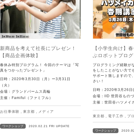
新商品を考えて社長にプレゼン！
【小学生向け】春
【商品企画体験】
ぶロボットプログ
春休み特別プログラム！ 今回のテーマは「写
プログラミング経験が
真をつかったプレゼント」
をしたことがない方で
サポート致しますので
日時：2020年3月30日（月）ー3月31日
さい！
（火）
日時：2020年3月26日(
会場：グランドパームス高輪
会場：IID 世田谷ものづ
主催：Famiful（ファミフル）
主催：世田谷ハツメイ
お仕事体験
,
東京都
,
メディア
東京都
,
電子工作
,
プ
ワークショップ
2020.02.21 FRI UPDATE
ワークショップ
2020.0