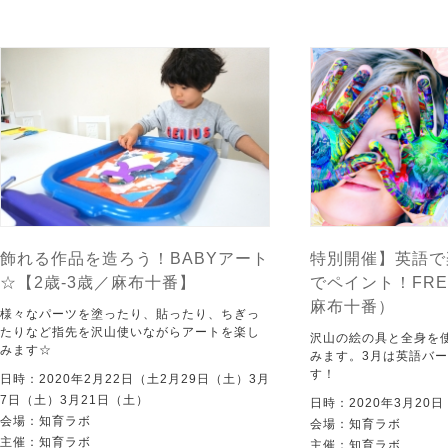
飾れる作品を造ろう！BABYアート
特別開催】英語で
☆【2歳-3歳／麻布十番】
でペイント！FRE
麻布十番）
様々なパーツを塗ったり、貼ったり、ちぎっ
たりなど指先を沢山使いながらアートを楽し
沢山の絵の具と全身を
みます☆
みます。3月は英語バ
す！
日時：2020年2月22日（土2月29日（土）3月
7日（土）3月21日（土）
日時：2020年3月20
会場：知育ラボ
会場：知育ラボ
主催：知育ラボ
主催：知育ラボ