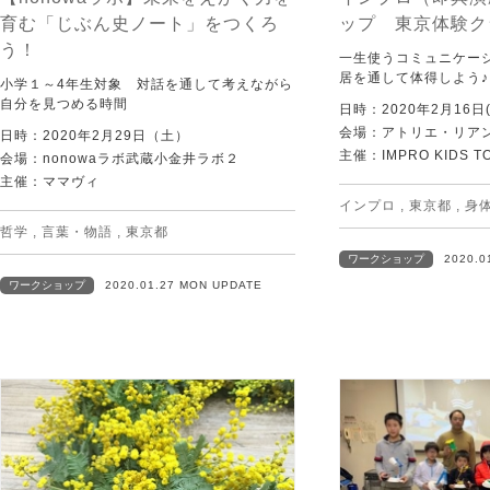
育む「じぶん史ノート」をつくろ
ップ 東京体験ク
う！
一生使うコミュニケー
居を通して体得しよう♪
小学１～4年生対象 対話を通して考えながら
自分を見つめる時間
日時：2020年2月16日(
会場：アトリエ・リア
日時：2020年2月29日（土）
主催：IMPRO KIDS T
会場：nonowaラボ武蔵小金井ラボ２
主催：ママヴィ
インプロ
,
東京都
,
身
哲学
,
言葉・物語
,
東京都
ワークショップ
2020.0
ワークショップ
2020.01.27 MON UPDATE