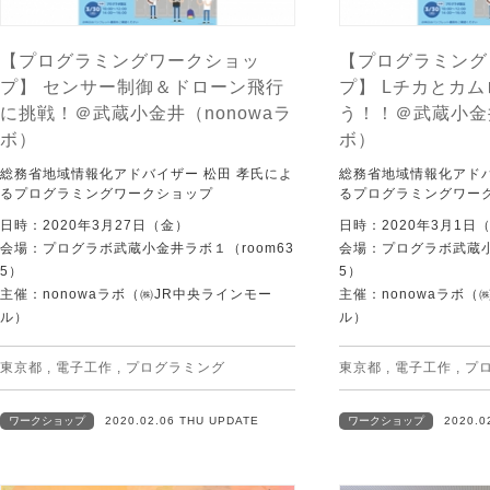
【プログラミングワークショッ
【プログラミング
プ】 センサー制御＆ドローン飛行
プ】 Lチカとカ
に挑戦！＠武蔵小金井（nonowaラ
う！！＠武蔵小金井
ボ）
ボ）
総務省地域情報化アドバイザー 松田 孝氏によ
総務省地域情報化アドバ
るプログラミングワークショップ
るプログラミングワー
日時：2020年3月27日（金）
日時：2020年3月1日
会場：プログラボ武蔵小金井ラボ１（room63
会場：プログラボ武蔵小
5）
5）
主催：nonowaラボ（㈱JR中央ラインモー
主催：nonowaラボ（
ル）
ル）
東京都
,
電子工作
,
プログラミング
東京都
,
電子工作
,
プ
ワークショップ
2020.02.06 THU UPDATE
ワークショップ
2020.0