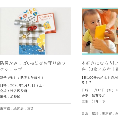
防災かみしばい&防災お守り袋ワー
本好きになろう!
クショップ
座【0歳／麻布十
親子で楽しく防災を学ぼう！！
1日100冊の絵本を読
る！？
日時：2020年1月18日（土）
日時：1月15日（水）13:
会場：渋谷区役所
会場：知育ラボ
主催：渋谷区
主催：知育ラボ
東京都
,
紙芝居
,
防災
言葉・物語
,
東京都
,