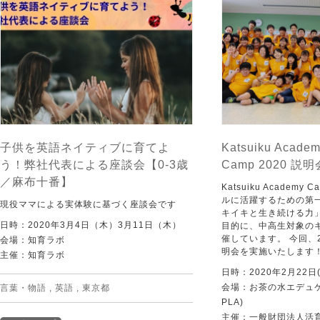
子供を英語ネイティブに育てよ
Katsuiku Acade
う！弊社代表による座談会【0-3歳
Camp 2020 説明
／麻布十番】
Katsuiku Academ
ルに活躍するための第
現役ママによる実体験に基づく座談会です
キイキと生き続ける力
日時：2020年3月4日（木）3月11日（木）
目的に、中高生対象の
催しています。 今回、
会場：知育ラボ
明会を実施いたします
主催：知育ラボ
日時：2020年2月22日(
会場：お茶の水エデュケ
言葉・物語
,
英語
,
東京都
PLA)
主催：一般財団法人活