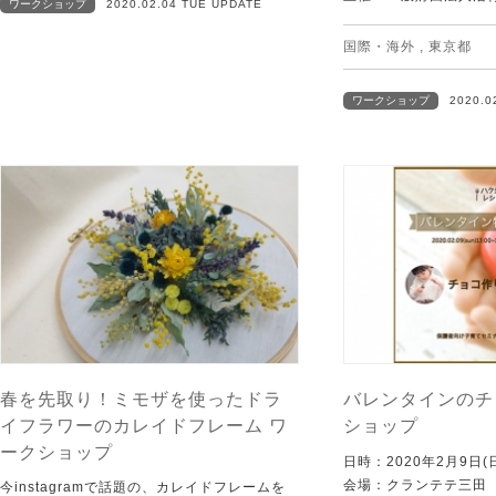
ワークショップ
2020.02.04 TUE UPDATE
国際・海外
,
東京都
ワークショップ
2020.0
春を先取り！ミモザを使ったドラ
バレンタインのチ
イフラワーのカレイドフレーム ワ
ショップ
ークショップ
日時：2020年2月9日(
会場：クランテテ三田
今instagramで話題の、カレイドフレームを