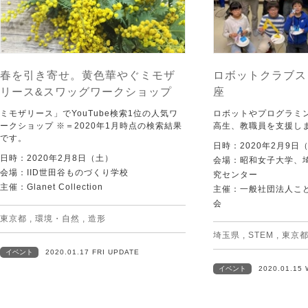
春を引き寄せ。黄色華やぐミモザ
ロボットクラブス
リース&スワッグワークショップ
座
ミモザリース」でYouTube検索1位の人気ワ
ロボットやプログラミ
ークショップ ※＝2020年1月時点の検索結果
高生、教職員を支援し
です。
日時：2020年2月9日
日時：2020年2月8日（土）
会場：昭和女子大学、埼
会場：IID世田谷ものづくり学校
究センター
主催：Glanet Collection
主催：一般社団法人こ
会
東京都
,
環境・自然
,
造形
埼玉県
,
STEM
,
東京
イベント
2020.01.17 FRI UPDATE
イベント
2020.01.15