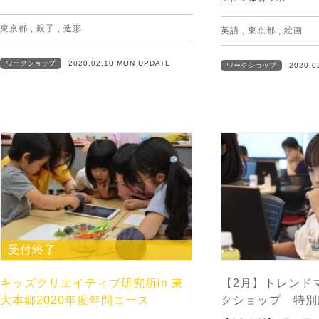
東京都
,
親子
,
造形
英語
,
東京都
,
絵画
ワークショップ
2020.02.10 MON UPDATE
ワークショップ
2020.0
受付終了
キッズクリエイティブ研究所in 東
【2月】トレンド
大本郷2020年度年間コース
クショップ 特別