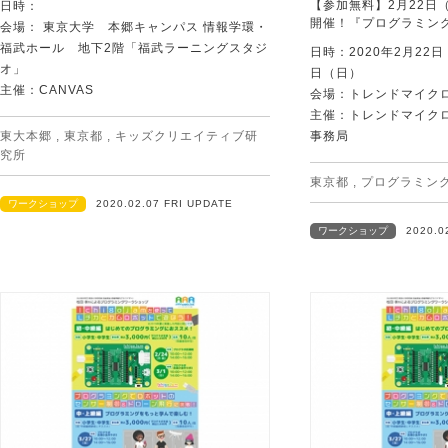
【参加無料】2月22日
日時：
開催！『プログラミン
会場： 東京大学 本郷キャンパス 情報学環・
福武ホール 地下2階「福武ラーニングスタジ
日時：2020年2月22日
オ」
日（日）
主催：CANVAS
会場：トレンドマイク
主催：トレンドマイク
東大本郷
,
東京都
,
キッズクリエイティブ研
事務局
究所
東京都
,
プログラミン
ワークショップ
2020.02.07 FRI UPDATE
ワークショップ
2020.0