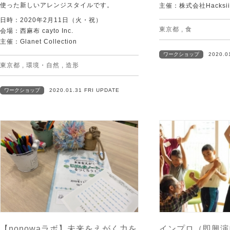
使った新しいアレンジスタイルです。
主催：株式会社Hacks
日時：2020年2月11日（火・祝）
東京都
,
食
会場：西麻布 cayto Inc.
主催：Glanet Collection
ワークショップ
2020.0
東京都
,
環境・自然
,
造形
ワークショップ
2020.01.31 FRI UPDATE
【nonowaラボ】未来をえがく力を
インプロ（即興演