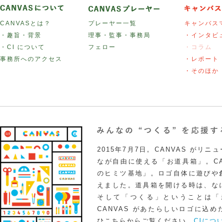
CANVASとは？
プレーヤー一覧
キャンバス
・趣旨・背景
理事・監事・事務局
・インタビ
・CI について
フェロー
・コラム
事務所へのアクセス
・レポート
・そのほか
2015年7月7日。CANVAS がリ
なが自由に使える「お道具箱」。CA
のヒミツ基地」。ロゴ自体に遊びや
えました。道具箱を開ける時は、な
そして「つくる」ということは「
CANVAS があたらしいロゴに込
ひこちらからご覧ください。
CIにつ