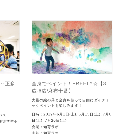
～正多
全身でペイント！FREELY☆【3
歳-6歳/麻布十番】
大量の絵の具と全身を使って自由にダイナミ
ックペイントを楽しみます！
日時：2019年6月1日(土), 6月15日(土), 7月6
パス
日(土), 7月20日(土)
生涯学習セ
会場：知育ラボ
主催：知育ラボ