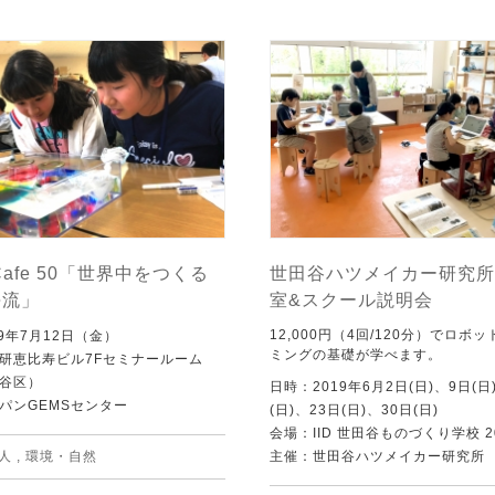
Cafe 50「世界中をつくる
世田谷ハツメイカー研究所
海流」
室&スクール説明会
12,000円（4回/120分）でロボ
9年7月12日（金）
ミングの基礎が学べます。
研恵比寿ビル7Fセミナールーム
谷区）
日時：2019年6月2日(日)、9日(日
パンGEMSセンター
(日)、23日(日)、30日(日)
会場：IID 世田谷ものづくり学校 2
人
,
環境・自然
主催：世田谷ハツメイカー研究所