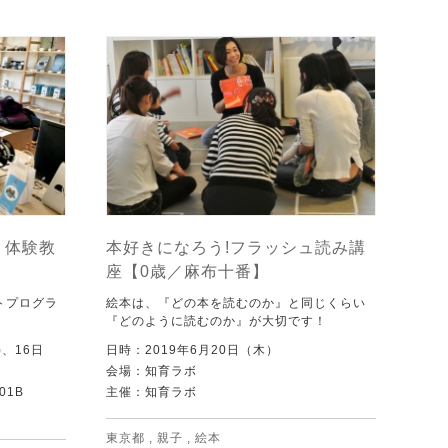
 体験教
本好きになろう!フラッシュ読み講
座【0歳／麻布十番】
ットプログラ
絵本は、『どの本を読むのか』と同じくらい
『どのように読むのか』が大切です！
)、16日
日時：2019年6月20日（木）
会場：知育ラボ
01B
主催：知育ラボ
東京都
,
親子
,
絵本