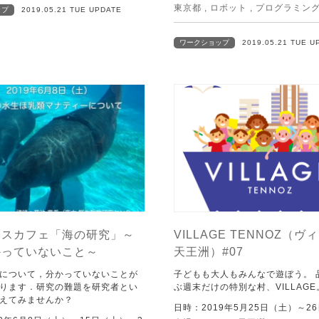
東京都
,
ロボット
,
プログラミン
ップ
2019.05.21 TUE UPDATE
ワークショップ
2019.05.21 TUE U
ンスカフェ「海の研究」～
VILLAGE TENNOZ（ヴ
かっていないこと～
天王洲）#07
について，分かっていないことが
子どもも大人もみんなで遊ぼう。 
ります．研究の難題を研究者とい
ぶ週末だけの特別な村、VILLAGE
えてみませんか？
日時：2019年5月25日（土）～2