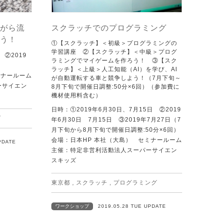
がら流
スクラッチでのプログラミング
う！
①【スクラッチ】＜初級＞プログラミングの
学習講座 ②【スクラッチ】＜中級＞プログ
 ②2019
ラミングでマイゲームを作ろう！ ③【スク
ラッチ】＜上級＞人工知能（AI）を学び、AI
ミナールーム
が自動運転する車と競争しよう！（7月下旬～
ーサイエン
8月下旬で開催日調整:50分×6回）（参加費に
機材使用料含む）
日時：①2019年6月30日、7月15日 ②2019
グ
年6月30日 7月15日 ③2019年7月27日（7
月下旬から8月下旬で開催日調整:50分×6回）
会場：日本HP 本社（大島） セミナールーム
PDATE
主催：特定非営利活動法人スーパーサイエン
スキッズ
東京都
,
スクラッチ
,
プログラミング
ワークショップ
2019.05.28 TUE UPDATE