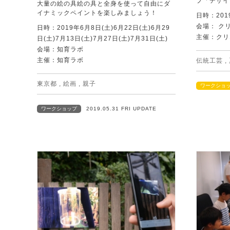
プ「デザイ
大量の絵の具絵の具と全身を使って自由にダ
イナミックペイントを楽しみましょう！
日時：201
会場： ク
日時：2019年6月8日(土)6月22日(土)6月29
主催：クリ
日(土)7月13日(土)7月27日(土)7月31日(土)
会場：知育ラボ
主催：知育ラボ
伝統工芸
,
東京都
,
絵画
,
親子
ワークショ
ワークショップ
2019.05.31 FRI UPDATE