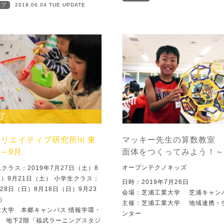
ップ
2019.06.04 TUE UPDATE
了
リエイティブ研究所in 東
マッキー先生の算数教室 
7～9月
面体をつくってみよう！～
オープンテクノキッズ
クラス：2019年7月27日（土）8
土）9月21日（土） 小学生クラス：
日時：2019年7月26日
月28日（日）8月18日（日）9月23
会場：芝浦工業大学 芝浦キャン
）
主催：芝浦工業大学 地域連携・
京大学 本郷キャンパス 情報学環・
ンター
 地下2階「福武ラーニングスタジ