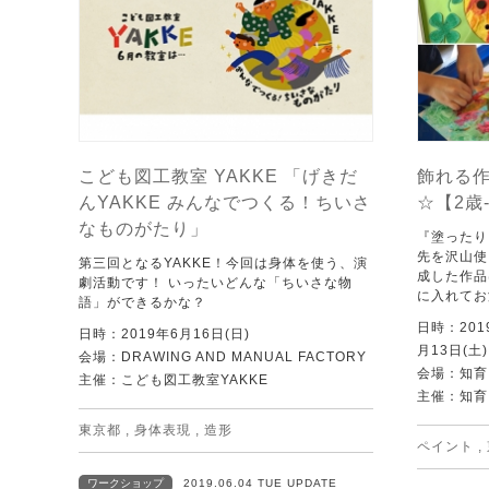
こども図工教室 YAKKE 「げきだ
飾れる作
んYAKKE みんなでつくる！ちいさ
☆【2歳
なものがたり」
『塗ったり
先を沢山使
第三回となるYAKKE！今回は身体を使う、演
成した作品
劇活動です！ いったいどんな「ちいさな物
に入れてお
語」ができるかな？
日時：201
日時：2019年6月16日(日)
月13日(土
会場：DRAWING AND MANUAL FACTORY
会場：知育
主催：こども図工教室YAKKE
主催：知育
東京都
,
身体表現
,
造形
ペイント
,
ワークショップ
2019.06.04 TUE UPDATE