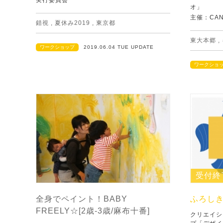
実行委員会
オ」
主催：CAN
錯視
,
夏休み2019
,
東京都
東大本郷
,
ワークショップ
2019.06.04 TUE UPDATE
ワークショ
受付終
全身でペイント！BABY
ふろし
FREELY☆[2歳-3歳/麻布十番]
クリエイシ