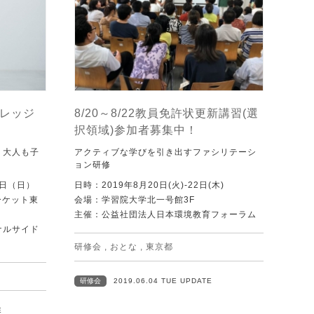
ィレッジ
8/20～8/22教員免許状更新講習(選
択領域)参加者募集中！
。大人も子
アクティブな学びを引き出すファシリテーシ
ョン研修
3日（日）
日時：2019年8月20日(火)-22日(木)
ーケット東
会場：学習院大学北一号館3F
主催：公益社団法人日本環境教育フォーラム
ナルサイド
研修会
,
おとな
,
東京都
研修会
2019.06.04 TUE UPDATE
E