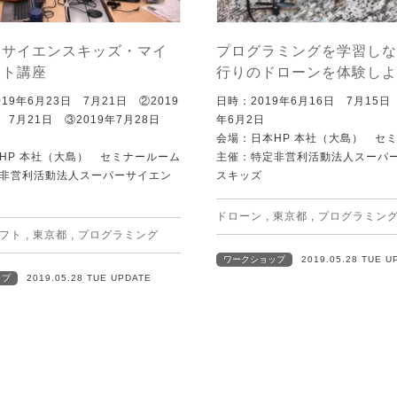
ーサイエンスキッズ・マイ
プログラミングを学習しな
フト講座
行りのドローンを体験しよ
19年6月23日 7月21日 ②2019
日時：2019年6月16日 7月15日
 7月21日 ③2019年7月28日
年6月2日
会場：日本HP 本社（大島） セ
HP 本社（大島） セミナールーム
主催：特定非営利活動法人スーパ
非営利活動法人スーパーサイエン
スキッズ
ドローン
,
東京都
,
プログラミン
フト
,
東京都
,
プログラミング
ワークショップ
2019.05.28 TUE U
ップ
2019.05.28 TUE UPDATE