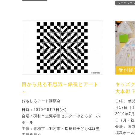
ワークショ
受付終
目から見る不思議～錯視とアート
キッズク
～
大本郷 
おもしろアート講演会
日時： 幼児
月17日（
日時：2019年8月7日(水)
2019年7
会場：羽村市生涯学習センターゆとろぎ 小
日（月・祝
ホール
会場： 東
主催：青梅市・羽村市・瑞穂町子ども体験塾
福武ホール