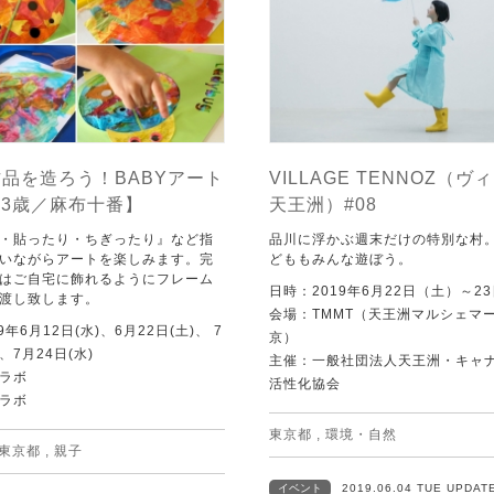
品を造ろう！BABYアート
VILLAGE TENNOZ（ヴ
-3歳／麻布十番】
天王洲）#08
・貼ったり・ちぎったり』など指
品川に浮かぶ週末だけの特別な村
いながらアートを楽しみます。完
どももみんな遊ぼう。
はご自宅に飾れるようにフレーム
日時：2019年6月22日（土）～2
渡し致します。
会場：TMMT（天王洲マルシェマ
9年6月12日(水)、6月22日(土)、 7
京）
)、7月24日(水)
主催：一般社団法人天王洲・キャ
ラボ
活性化協会
ラボ
東京都
,
環境・自然
東京都
,
親子
イベント
2019.06.04 TUE UPDAT