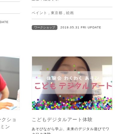
ペイント
,
東京都
,
絵画
PDATE
ワークショップ
2019.05.31 FRI UPDATE
ークショ
こどもデジタルアート体験
ミン
あそびながら学ぶ、未来のデジタル遊びでワ