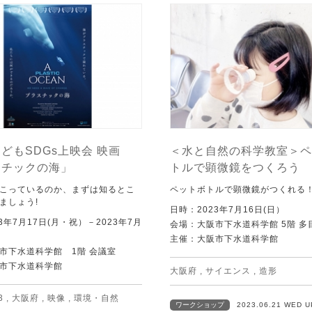
どもSDGs上映会 映画
＜水と自然の科学教室＞ペ
スチックの海」
トルで顕微鏡をつくろう
こっているのか、まずは知るとこ
ペットボトルで顕微鏡がつくれる
ましょう!
日時：2023年7月16日(日）
3年7月17日(月・祝）－2023年7月
会場：大阪市下水道科学館 5階 多
主催：大阪市下水道科学館
市下水道科学館 1階 会議室
市下水道科学館
大阪府
,
サイエンス
,
造形
3
,
大阪府
,
映像
,
環境・自然
ワークショップ
2023.06.21 WED 