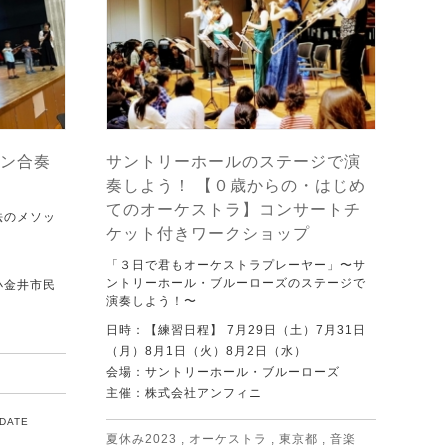
ン合奏
サントリーホールのステージで演
奏しよう！ 【０歳からの・はじめ
てのオーケストラ】コンサートチ
法のメソッ
ケット付きワークショップ
「３日で君もオーケストラプレーヤー」〜サ
ントリーホール・ブルーローズのステージで
小金井市民
演奏しよう！〜
日時：【練習日程】 7月29日（土）7月31日
（月）8月1日（火）8月2日（水）
会場：サントリーホール・ブルーローズ
主催：株式会社アンフィニ
PDATE
夏休み2023
,
オーケストラ
,
東京都
,
音楽