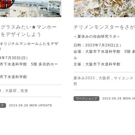
ドグラスみたい★マンホー
チリメンモンスターをさが
たをデザインしよう
＜夏休みの自由研究ラボ＞
オリジナルマンホールふたをデザ
日時：2023年7月29日(土）
!
会場：大阪市下水道科学館 5階 
3年7月30日(日）
ル
市下水道科学館 5階 多目的ホー
主催：大阪市下水道科学館
市下水道科学館
夏休み2023
,
大阪府
,
サイエンス
然
3
,
大阪府
,
造形
ワークショップ
2023.06.26 MON 
ップ
2023.06.26 MON UPDATE