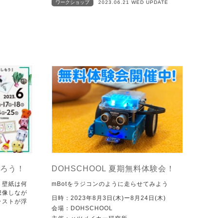
ワークショップ
2023.06.21 WED UPDATE
ろう！
DOHSCHOOL 夏期無料体験会！
、壁紙は何
mBotをラジコンのように走らせてみよう
想像しなが
日時：2023年8月3日(木)ー8月24日(木)
ラストが浮
会場：DOHSCHOOL
。