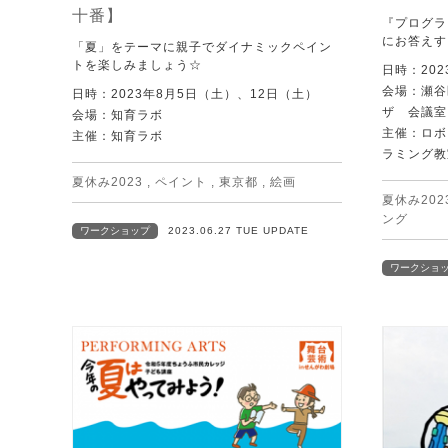
十番】
『プログラ
にお答えす
「夏」をテーマに親子でダイナミックペイン
トを楽しみましょう☆
日時：202
会場：瀬谷
日時：2023年8月5日（土）、12日（土）
ザ 会議室
会場：知育ラボ
主催：ロボ
主催：知育ラボ
ラミング教
夏休み2023
,
ペイント
,
東京都
,
絵画
夏休み202
ング
ワークショップ
2023.06.27 TUE UPDATE
ワークショ