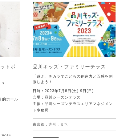
ットボ
品川キッズ・ファミリーテラス
「遊ぶ」チカラでこどもの創造力と五感を刺
激しよう！
！？
日時：2023年7月8日(土)-9日(日)
会場：品川シーズンテラス
目的ホール
主催：品川シーズンテラスエリアマネジメン
ト事務局
東京都
,
造形
,
まち
UPDATE