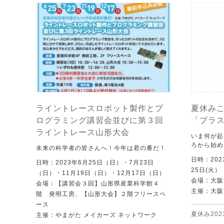
ライントレースロボット製作とプ
夏休みこ
ログラミング講習会並びに第３回
「プラ
ライントレース山形大会
いま何が起
ろから始め
未来の科学者の皆さんへ！今年は君の番だ！
日時：202
日時：2023年6月25日（日）・7月23日
25日(火）
（日）・11月19日（日）・12月17日（日）
会場：大阪
会場：【講習会３回】山形県産業科学館４
主催：大阪
階 発明工房、【山形大会】２階フリースペ
ース
夏休み202
主催：やまがた メイカーズ ネットワーク