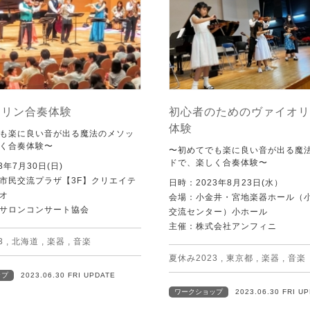
オリン合奏体験
初心者のためのヴァイオリ
体験
も楽に良い音が出る魔法のメソッ
く合奏体験〜
〜初めてでも楽に良い音が出る魔
ドで、楽しく合奏体験〜
3年7月30日(日)
市民交流プラザ【3F】クリエイテ
日時：2023年8月23日(水）
オ
会場：小金井・宮地楽器ホール（
サロンコンサート協会
交流センター）小ホール
主催：株式会社アンフィニ
3
,
北海道
,
楽器
,
音楽
夏休み2023
,
東京都
,
楽器
,
音楽
ップ
2023.06.30 FRI UPDATE
ワークショップ
2023.06.30 FRI U