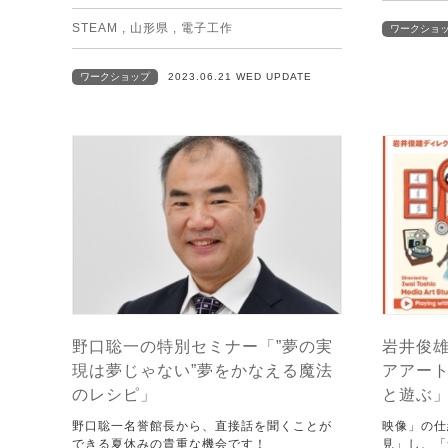
STEAM
,
山形県
,
電子工作
ワークショ
ワークショップ
2023.06.21 WED UPDATE
野口聡一の特別セミナー「”夢の実
岩井俊雄
現は夢じゃない”夢をかなえる魔法
アアート
のレシピ」
と遊ぶ
野口聡一名誉館長から、直接話を聞くことが
映像」の仕
できる夏休みの貴重な機会です！
見」し、「