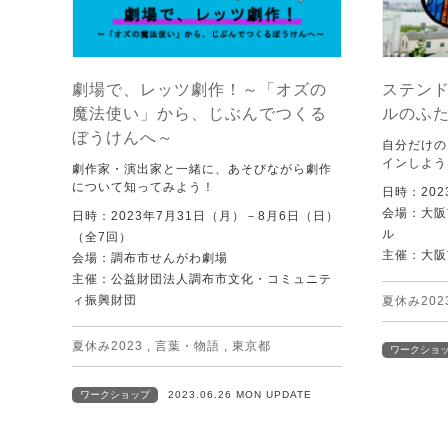
劇場で、レッツ劇作！～「オズの
ステン
魔法使い」から、じぶんでつくる
ルのふ
ぼうけんへ～
自分だけの
インしよう
劇作家・演出家と一緒に、あそびながら劇作
について知ってみよう！
日時：202
会場：大阪
日時：2023年7月31日（月）－8月6日（日）
ル
（全7回）
主催：大阪
会場：調布市せんがわ劇場
主催：公益財団法人調布市文化・コミュニテ
ィ振興財団
夏休み202
夏休み2023
,
言葉・物語
,
東京都
ワークショ
ワークショップ
2023.06.26 MON UPDATE