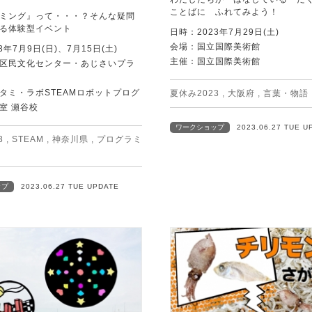
ことばに ふれてみよう！
ミング』って・・・？そんな疑問
る体験型イベント
日時：2023年7月29日(土)
会場：国立国際美術館
3年7月9日(日)、7月15日(土)
主催：国立国際美術館
区民文化センター・あじさいプラ
タミ・ラボSTEAMロボットプログ
夏休み2023
,
大阪府
,
言葉・物語
室 瀬谷校
ワークショップ
2023.06.27 TUE U
3
,
STEAM
,
神奈川県
,
プログラミ
ップ
2023.06.27 TUE UPDATE