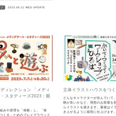
ップ
2023.06.21 WED UPDATE
ディレクション 「メディ
立体イラストハウスをつく
・スタディーズ2023：眼
どんなキャラクターが住んでいて
」
柄が良いかなど、理想のお部屋を
らイラストを描きます。最後はイ
組みや原理を「体験」し、「発
き上がるように箱型に仕上げます
つくる」ためのプレイグラウンド