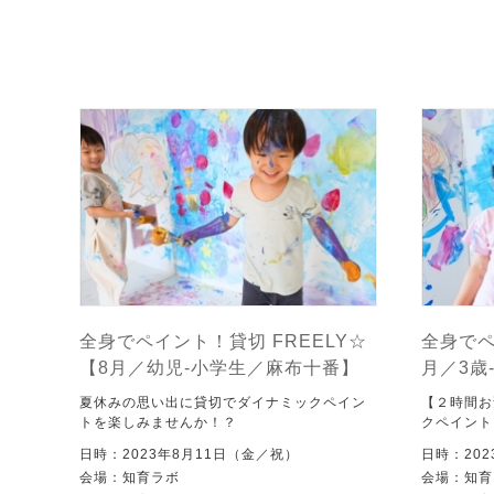
全身でペイント！貸切 FREELY☆
全身でペ
【8月／幼児-小学生／麻布十番】
月／3歳
夏休みの思い出に貸切でダイナミックペイン
【２時間お
トを楽しみませんか！？
クペイント
日時：2023年8月11日（金／祝）
日時：20
会場：知育ラボ
会場：知育