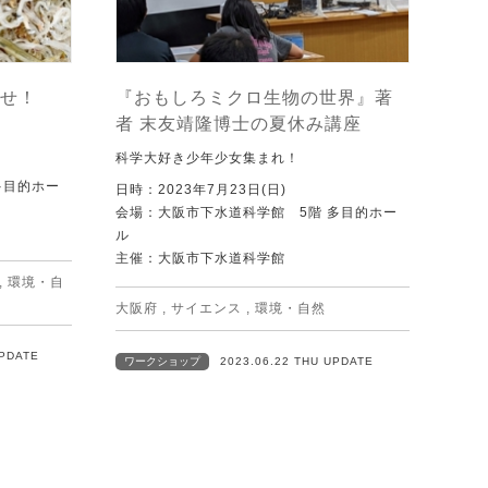
せ！
『おもしろミクロ生物の世界』著
者 末友靖隆博士の夏休み講座
科学大好き少年少女集まれ！
多目的ホー
日時：2023年7月23日(日)
会場：大阪市下水道科学館 5階 多目的ホー
ル
主催：大阪市下水道科学館
,
環境・自
大阪府
,
サイエンス
,
環境・自然
UPDATE
ワークショップ
2023.06.22 THU UPDATE