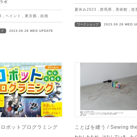
ラボ
夏休み2023
,
群馬県
,
美術館
,
造
3
,
ペイント
,
東京都
,
絵画
ワークショップ
2023.06.28 WED 
ップ
2023.06.28 WED UPDATE
！ロボットプログラミング
ことばを縫う / Sewing the
わたしたちが はなしている 