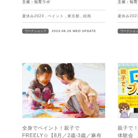
主催：知育ラボ
主催：知育
夏休み2023
,
ペイント
,
東京都
,
絵画
夏休み202
ワークショップ
2023.06.28 WED UPDATE
ワークショ
全身でペイント！親子で
親子で
FREELY☆【8月／2歳-3歳／麻布
体験会