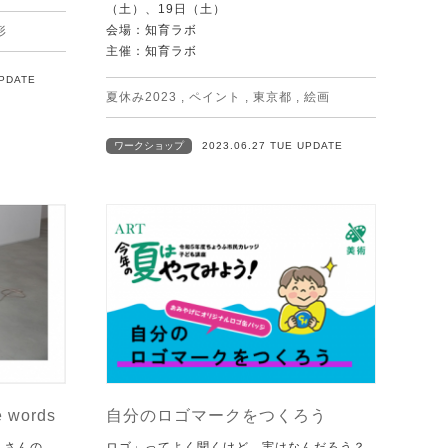
（土）、19日（土）
会場：知育ラボ
形
主催：知育ラボ
UPDATE
夏休み2023
,
ペイント
,
東京都
,
絵画
ワークショップ
2023.06.27 TUE UPDATE
 words
自分のロゴマークをつくろう
たくさんの
ロゴ」ってよく聞くけど、実はなんだろう？