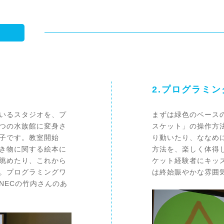
2.プログラミ
いるスタジオを、プ
まずは緑色のベース
つの水族館に変身さ
スケット」の操作方
子です。教室開始
り動いたり、ななめ
き物に関する絵本に
方法を、楽しく体得
眺めたり、これから
ケット経験者にキッ
。プログラミングワ
は終始賑やかな雰囲
NECの竹内さんのあ