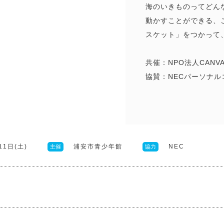
海のいきものってどん
動かすことができる、
スケット」をつかって
共催：NPO法人CANVA
協賛：NECパーソナ
11日(土)
浦安市青少年館
NEC
主催
協力