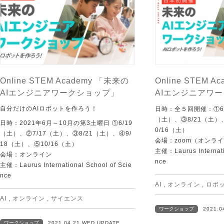
Online STEM Academy 「未来の
Online STEM 
AIエンジニアワークショップ」
AIエンジニアワ
自分だけのAIロボットを作ろう！
日時：全５回開催：①6/
（土）、③8/21（土）
日時：2021年6月～10月の第3土曜日 ①6/19
0/16（土）
（土）、②7/17（土）、③8/21（土）、④9/
会場：zoom（オンラ
18（土）、⑤10/16（土）
主催：Laurus Internati
会場：オンライン
nce
主催：Laurus International School of Scie
nce
AI
,
オンライン
,
ロボ
AI
,
オンライン
,
サイエンス
ワークショップ
2021.0
ワークショップ
2021.04.21 WED UPDATE