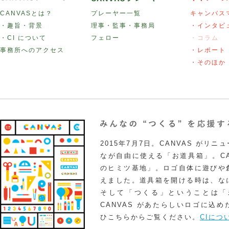
CANVASとは？
プレーヤー一覧
キャンバス
・趣旨・背景
理事・監事・事務局
・インタビ
・CI について
フェロー
・コラム
事務所へのアクセス
・レポート
・そのほか
2015年7月7日。CANVAS がリ
なが自由に使える「お道具箱」。CA
のヒミツ基地」。ロゴ自体に遊びや
えました。道具箱を開ける時は、な
そして「つくる」ということは「
CANVAS があたらしいロゴに込
ひこちらからご覧ください。
CIにつ