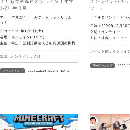
子ども美術鑑賞オンライン！小学
オンラインパペッ
1-2年生 1月
ツ！』
アートで遊ぼう！ みて、おしゃべりしよ
どうするサンタ！どう
う！
日時：2020年12月1
日時：2021年1月9日(土)
会場：オンライン
会場：オンライン(ZOOM)
主催：札幌シェアター
主催：特定非営利活動法人芸術資源開発機構
パペット劇
,
オンライ
鑑賞
,
オンライン
,
造形
ワークショップ
2020.1
ワークショップ
2020.12.16 WED UPDATE