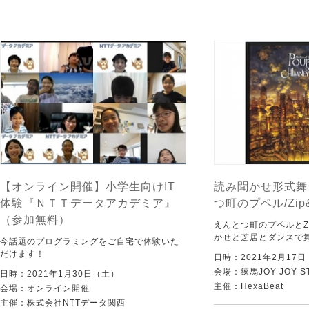
【オンライン開催】小学生向けIT
読み聞かせ形式舞
体験『ＮＴＴデータアカデミア』
つ町のプペル/Zip
（参加無料）
えんとつ町のプペルとZi
かせと芝居とダンスで
今話題のプログラミングをご自宅で体験いた
だけます！
日時：2021年2月17
会場：練馬JOY JOY ST
日時：2021年1月30日（土）
主催：HexaBeat
会場：オンライン開催
主催：株式会社NTTデータ関西