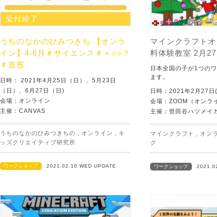
受付終了
うちのなかのひみつきち 【オンラ
マインクラフトオ
イン】4‐6月＃サイエンス＃＋○○？
料体験教室 2月27
＃造形
日本全国の子が1つの
ます。
日時： 2021年4月25日（日）、5月23日
（日）、6月27日（日)
日時：2021年2月27日(
会場：オンライン
会場：ZOOM（オンラ
主催：CANVAS
主催：世田谷ハツメイ
うちのなかのひみつきちの
,
オンライン
,
キ
マインクラフト
,
オン
ッズクリエイティブ研究所
グ
ワークショップ
2021.02.10 WED UPDATE
ワークショップ
2021.0