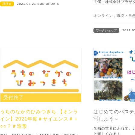
主催：株式会社プラザ
講演会
2021.03.21 SUN UPDATE
オンライン
,
環境・自
ワークショップ
2021.0
受付終了
うちのなかのひみつきち 【オンラ
はじめてのパステ
イン】2021年度＃サイエンス＃＋
写しよう～
○○？＃造形
名画の世界にふれて、
と楽しくなる！