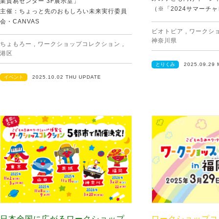
業貿易センター 3F展示室」
（※「2024サマーチャレ
主催：ちょっと先のおもしろい未来実行委員
会・CANVAS
ビオトピア
,
ワークシ
神奈川県
ちょもろー
,
ワークショップコレクション
,
港区
とりくみ
2025.09.29
イベント
2025.10.02 THU UPDATE
日本全国に広がるワークショップ
ワークショップコ