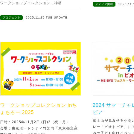
ワークショップコレクション
,
神栖
メディア掲載
2025.11
プロジェクト
2025.11.25 TUE UPDATE
ワークショップコレクション inち
2024 サマーチャ
ょもろー 2025
ピア
富士山が見渡せる小高
日時：2025年11月2日 (日)3（祝・月）
レー「ビオトピア」に
会場：東京ポートシティ竹芝内「東京都立産
みの子ども向けイベン