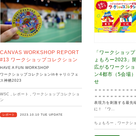
CANVAS WORKSHOP REPORT
「ワークショップ
#13 ワークショップコレクション
ょもろー2023」
広がるワークショ
HAVE A FUN WORKSHOP
ン4都市（5会場
ワークショップコレクションinキャリ☆フェ
ス神栖2023
せ
＝＝＝＝＝＝＝＝＝＝
WSC
,
レポート
,
ワークショップコレクショ
＝＝＝＝＝＝＝＝＝＝
ン
表現力を刺激する最先
に！ 「ワ...
レポート
2023.10.10 TUE UPDATE
ちょもろー
,
ワークシ