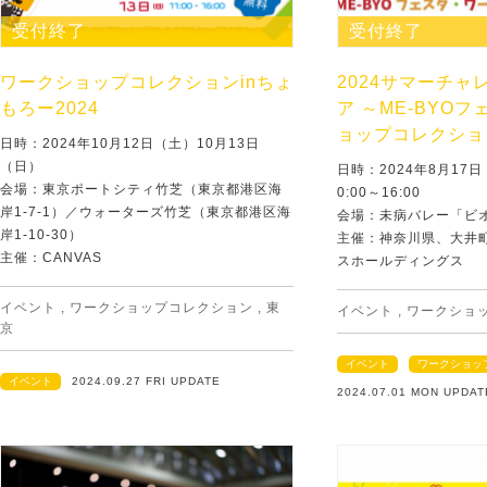
受付終了
受付終了
ワークショップコレクションinちょ
2024サマーチャ
もろー2024
ア ～ME-BYO
ョップコレクショ
日時：2024年10月12日（土）10月13日
（日）
日時：2024年8月17
会場：東京ポートシティ竹芝（東京都港区海
0:00～16:00
岸1-7-1）／ウォーターズ竹芝（東京都港区海
会場：未病バレー「ビ
岸1-10-30）
主催：神奈川県、大井
主催：CANVAS
スホールディングス
イベント
,
ワークショップコレクション
,
東
イベント
,
ワークショ
京
イベント
ワークショッ
イベント
2024.09.27 FRI UPDATE
2024.07.01 MON UPDAT