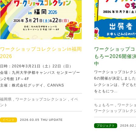
ワークショップコレクションin福岡
ワークショップコ
2026
もろー2026開
中
日時：2026年3月21日（土）22日（日）
ワークショップコレクシ
会場：九州大学伊都キャンパス センターゾー
6の開催が決定しました
ン2号館 1F～4F
レクションは、子ども
主催：株式会社グッデイ、CANVAS
をともにつ...
福岡県
,
ワークショップコレクション
,
イベ
ント
ちょもろー
,
ワークシ
ワークショップコレクショ
イベント
2026.03.05 THU UPDATE
プロジェクト
2026.02