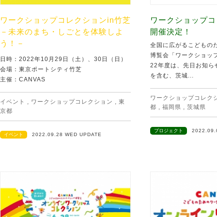
ワークショップコレクションin竹芝
ワークショップコ
－未来のまち・しごとを体験しよ
開催決定！
う！－
全国に広がるこどもの
博覧会「ワークショップ
日時：2022年10月29日（土）、30日（日）
22年度は、先日お知ら
会場：東京ポートシティ竹芝
を含む、茨城...
主催：CANVAS
ワークショップコレク
イベント
,
ワークショップコレクション
,
東
都
,
福岡県
,
茨城県
京都
プロジェクト
2022.09
イベント
2022.09.28 WED UPDATE