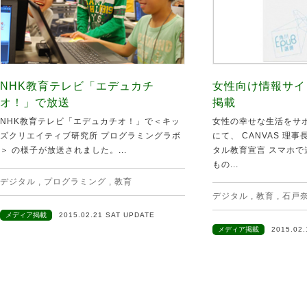
NHK教育テレビ「エデュカチ
女性向け情報サイト
オ！」で放送
掲載
NHK教育テレビ「エデュカチオ！」で＜キッ
女性の幸せな生活をサポー
ズクリエイティブ研究所 プログラミングラボ
にて、 CANVAS 理
＞ の様子が放送されました。...
タル教育宣言 スマホ
もの...
デジタル
,
プログラミング
,
教育
デジタル
,
教育
,
石戸
メディア掲載
2015.02.21 SAT UPDATE
メディア掲載
2015.02