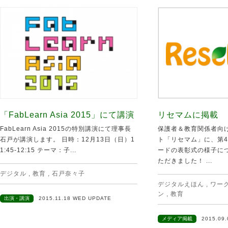
「FabLearn Asia 2015」にて講演
リセマムに掲載
FabLearn Asia 2015の特別講演にて理事長
保護者＆教育関係者向
石戸が講演します。 日時：12月13日（日）1
ト「リセマム」に、第
1:45-12:15 テーマ：子...
ードの表彰式の様子に
ただきました！ ...
デジタル
,
教育
,
石戸奈々子
デジタルえほん
,
ワー
ン
,
教育
出演・講演
2015.11.18 WED UPDATE
メディア掲載
2015.09