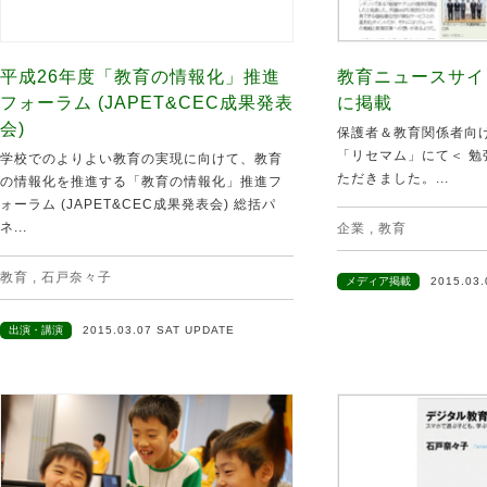
平成26年度「教育の情報化」推進
教育ニュースサイ
フォーラム (JAPET&CEC成果発表
に掲載
会)
保護者＆教育関係者向
「リセマム」にて＜ 勉
学校でのよりよい教育の実現に向けて、教育
ただきました。...
の情報化を推進する「教育の情報化」推進フ
ォーラム (JAPET&CEC成果発表会) 総括パ
ネ...
企業
,
教育
教育
,
石戸奈々子
メディア掲載
2015.03
出演・講演
2015.03.07 SAT UPDATE