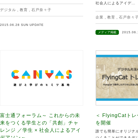
社会人によるアイデ...
デジタル
,
教育
,
石戸奈々子
企業
,
教育
,
石戸奈々
2015.06.28 SUN UPDATE
メディア掲載
2015.06
富士通フォーラム～ これからの未
＜ FlyingCa
来をつくる学生との「共創」チャ
を開催
レンジ ／学生 × 社会人によるアイ
誰でも簡単にオリジナ
デアソン～
つくることができるデ