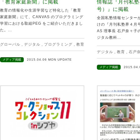
「教育家庭新聞」に掲載
情報誌『月刊私塾界
号）』に掲載
教育の情報化や生涯学習など特化した「教育
家庭新聞」にて、CANVAS のプログラミング
全国私塾情報センター
学習における取組PEG をご紹介いただきまし
けの『月刊私塾界４月号
た。...
AS 理事長 石戸奈々
ジタル教科...
グローバル
,
デジタル
,
プログラミング
,
教育
デジタル
,
教育
,
石戸
メディア掲載
2015.04.06 MON UPDATE
メディア掲載
2015.04