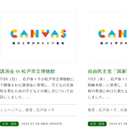
講演会 in 松戸市立博物館
自由民主党「国家
7/26（日）、石戸奈々子が松戸市立博物館に
7/23（木）、石戸奈
て開催された講演会に登壇し、子どもの主体
戦略本部」に登壇し、2
性を育むための子どもとの接し方についてお
材の育成に向けた新た
話ししました。...
しました。...
ミュージアム
,
教育
,
石戸奈々子
教育
,
石戸奈々子
,
行
出演・講演
2015.07.29 WED UPDATE
出演・講演
2015.07.2