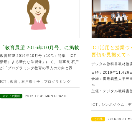
「教育展望 2016年10月号」に掲載
ICT活用と授業
要領を見据えて～
教育展望 2016年10月号（10/1）特集「ICT
活用による新たな学習像」にて、 理事長 石戸
デジタル教科書教材協
が「プログラミング教育の導入の方向と課...
日時：2016年11月2
会場：慶應義塾大学三
ICT
,
教育
,
石戸奈々子
,
プログラミング
ル
主催：デジタル教科書教
メディア掲載
2016.10.31 MON UPDATE
ICT
,
シンポジウム
,
デ
その他
2016.10.31 