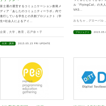
ル「FlyingCat」の大
富士通の運営するコミュニケーション創発メ
VAS...
ディア「あしたのコミュニティーラボ」内で
進行している学生との共創プロジェクト（学
おもちゃ
,
グローバル
生×社会人によるアイ...
企業
,
大学
,
教育
,
石戸奈々子
プロジェクト
2015.05
出演・講演
2015.05.15 FRI UPDATE