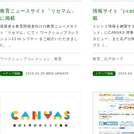
教育ニュースサイト「リセマム」
情報サイト「j-c
に掲載
載
保護者＆教育関係者向けの教育ニュースサイ
トレンド情報を網羅するサ
ト「リセマム」にて＜ ワークショップコレク
ンド」にCANVAS 理
ション11 in シブヤ＞ をご紹介いただきまし
タビュー、また石戸が
た。...
プリ（...
ワークショップコレクション
,
教育
教育
,
石戸奈々子
メディア掲載
2015.03.25 WED UPDATE
メディア掲載
2015.03