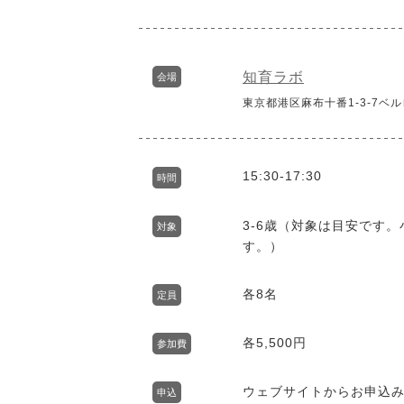
知育ラボ
会場
東京都港区麻布十番1-3-7ベル
15:30-17:30
時間
3-6歳（対象は目安です
対象
す。）
各8名
定員
各5,500円
参加費
ウェブサイトからお申込
申込