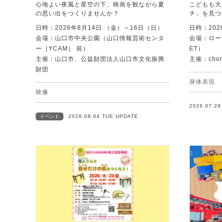
心地よい夜風と星空の下、映画を観ながら夏
こどもも大
の思い出をつくりませんか？
チ」を見つ
日時：2026年8月14日 （金）～16日（日）
日時：202
会場：山口市中央公園（山口情報芸術センタ
会場：ローズ
ー［YCAM］ 前）
ET）
主催：山口市、公益財団法人山口市文化振興
主催：chore
財団
身体表現
映像
2026.07.2
イベント
2026.08.04 TUE UPDATE