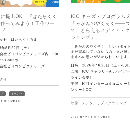
に提出OK！『はたらくく
ICC キッズ・プログラム 2
を作ってみよう！工作ワー
「みかんのやくそく——つ
ップ
て、とらえるメディア・ク
ションズ」
かせ！はたらくくるま
「みかんのやくそく」というタイ
6年8月22日（土）
まだ完成していないもの，まだ届
会社ビヨゴンピクチャーズ内 bio
未来への思いが込められています
es Gallery
日時：2026年7月25日（土）-8月
会社ビヨゴンピクチャーズ
会場：ICC ギャラリーA，ハイパー
ライン会場）
造形
主催：NTTインターコミュニケー
ンター [ICC]
ップ
イベント
1 TUE UPDATE
映像
,
デジタル
,
プログラミング
2026.07.21 TUE UPDATE