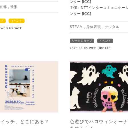
ンター [ICC]
京都
,
造形
主催：NTTインターコミュニケー
ンター [ICC]
ップ
イベント
STEAM
,
身体表現
,
デジタル
5 WED UPDATE
ワークショップ
イベント
2026.08.05 WED UPDATE
スイッチ、どこにある？
色遊びでハロウィンオーナ