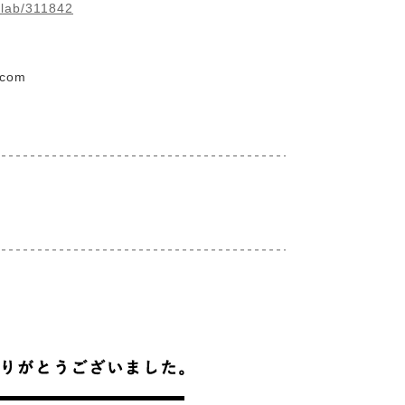
ulab/311842
.com