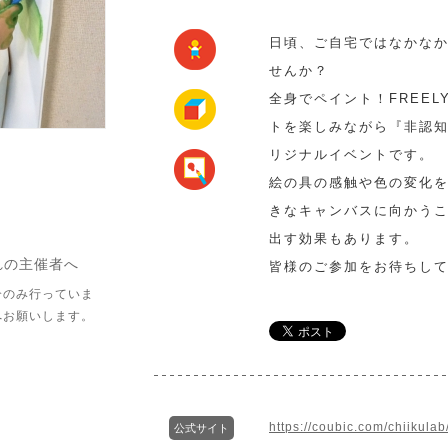
日頃、ご自宅ではなかなか
せんか？
全身でペイント！FREE
トを楽しみながら『非認
リジナルイベントです。
絵の具の感触や色の変化
きなキャンバスに向かう
出す効果もあります。
れの主催者へ
皆様のご参加をお待ちし
介のみ行っていま
へお願いします。
https://coubic.com/chiikula
公式サイト