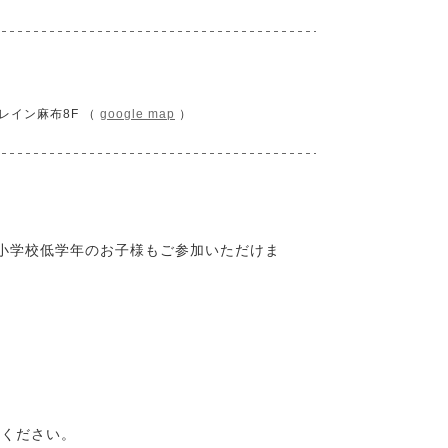
レイン麻布8F （
google map
）
。小学校低学年のお子様もご参加いただけま
みください。